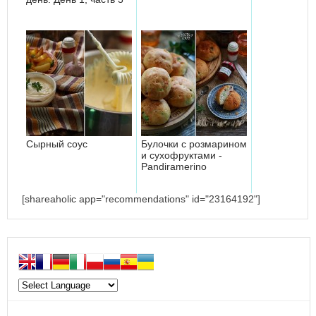
Сырный соус
Булочки с розмарином
и сухофруктами -
Pandiramerino
[shareaholic app="recommendations" id="23164192"]