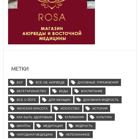
МЕТКИ
БОГ
ВСЕ ОБ АЮРВЕДЕ
ДУХОВНЫЕ УПРАЖНЕНИЯ
ВЕГЕТАРИАНСТВО
ВЕДЫ
ВОСПИТАНИЕ
ВСЕ О ЙОГЕ
ДЛЯ ЖЕНЩИН
ДУХОВНАЯ МУДРОСТЬ
ЖЕНСКАЯ КРАСОТА
ИСКУССТВО
ИСТОРИЯ
КАК БЫТЬ ЗДОРОВЫМ
КУЛИНАРИЯ
КУЛЬТУРА
МАНТРЫ
МЕДИТАЦИЯ
МУДРОСТЬ
НАРОДНАЯ МЕДИЦИНА
НЕПОЗНАННОЕ