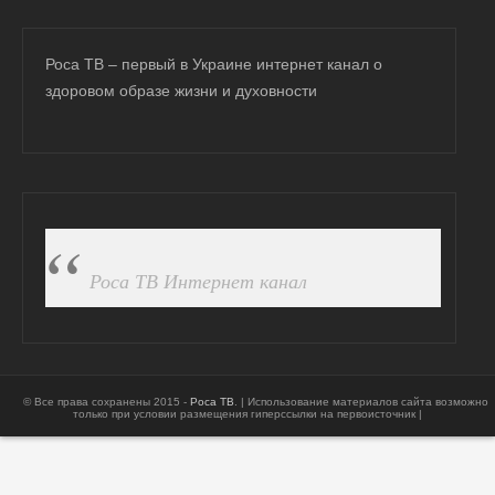
Роса ТВ – первый в Украине интернет канал о
здоровом образе жизни и духовности
ПОДПИСАТЬСЯ НА FB
Роса ТВ Интернет канал
© Все права сохранены 2015 -
Роса ТВ
. | Использование материалов сайта возможно
только при условии размещения гиперссылки на первоисточник |