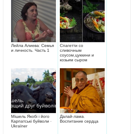
Лейла Алиева: Семья
Спагетти со
и личность. Часть 1
сливочным
соусом,цуккини и
козьим сыром
Мішель Якобі і його
Далай-лама.
Карпатські буйволи ·
Воспитание сердца
Ukraїner