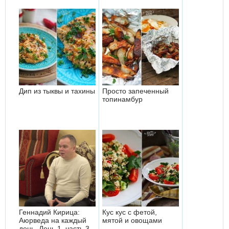
Дип из тыквы и тахины
Просто запеченный
топинамбур
Геннадий Кирица:
Кус кус с фетой,
Аюрведа на каждый
мятой и овощами
день. День 1, часть 3