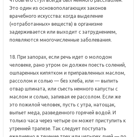
чтобы его стул всегда был немного расслаблен.
Это один из основополагающих законов
врачебного искусства: когда выделение
(«отработанных» веществ) в организме
задерживается или выходит с затруднением,
появляются многочисленные заболевания.
18. При запорах, если речь идет о молодом
человеке, рано утром он должен поесть солений,
ошпаренных кипятком и приправленных маслом,
рассолом и солью — без хлеба, или — выпить
отвар шпината, или съесть немного капусты с
маслом и солью, запивая ее рассолом. Если же
это пожилой человек, пусть с утра, натощак,
выпьет меда, разведенного горячей водой. И
только часа через четыре он может приступить к
утренней трапезе. Так следует поступать
ежедневно в течение трех или четырех дней — по