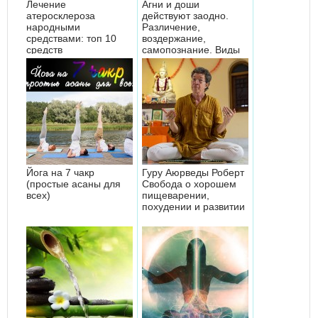
Лечение
Агни и доши
атеросклероза
действуют заодно.
народными
Различение,
средствами: топ 10
воздержание,
средств
самопознание. Виды
агни, виды кишечника
Йога на 7 чакр
Гуру Аюрведы Роберт
(простые асаны для
Свобода о хорошем
всех)
пищеварении,
похудении и развитии