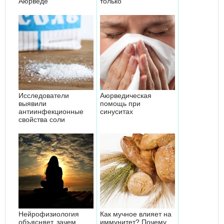
Аюрведе
только
Исследователи
Аюрведическая
выявили
помощь при
антиинфекционные
синуситах
свойства соли
Нейрофизиология
Как мучное влияет на
объясняет, зачем
иммунитет? Почему