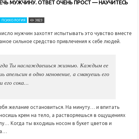
ЧЬ МУЖЧИНУ. ОТВЕТ ОЧЕНЬ ПРОСТ — НАУЧИТЕСЬ
ПСИХОЛОГИЯ
3823
число мужчин захотят испытывать это чувство вместе
амое сильное средство привлечения к себе людей.
огда Ты наслаждаешься жизнью. Каждым ее
 апельсин в одно мгновение, а смакуешь его
ли его сока…
ебя желание остановиться. На минуту… и впитать
аносишь крем на тело, а растворяешься в ощущениях
лу… Когда ты входишь носом в букет цветов и
та…