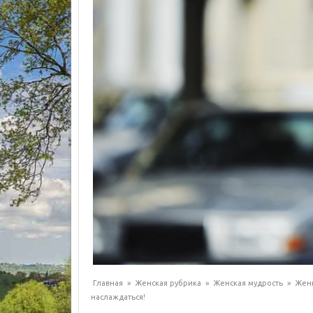
Главная
»
Женская рубрика
»
Женская мудрость
»
Женщ
наслаждаться!