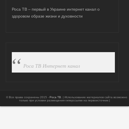
Роса ТВ – первый в Украине интернет канал о
здоровом образе жизни и духовности
ПОДПИСАТЬСЯ НА FB
Роса ТВ Интернет канал
© Все права сохранены 2015 -
Роса ТВ
. | Использование материалов сайта возможно
только при условии размещения гиперссылки на первоисточник |