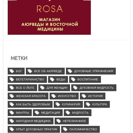
МЕТКИ
БОГ
ВСЕ ОБ АЮРВЕДЕ
ДУХОВНЫЕ УПРАЖНЕНИЯ
ВЕГЕТАРИАНСТВО
ВЕДЫ
ВОСПИТАНИЕ
ВСЕ О ЙОГЕ
ДЛЯ ЖЕНЩИН
ДУХОВНАЯ МУДРОСТЬ
ЖЕНСКАЯ КРАСОТА
ИСКУССТВО
ИСТОРИЯ
КАК БЫТЬ ЗДОРОВЫМ
КУЛИНАРИЯ
КУЛЬТУРА
МАНТРЫ
МЕДИТАЦИЯ
МУДРОСТЬ
НАРОДНАЯ МЕДИЦИНА
НЕПОЗНАННОЕ
ОПЫТ ДУХОВНЫХ ПРАКТИК
ПАЛОМНИЧЕСТВО