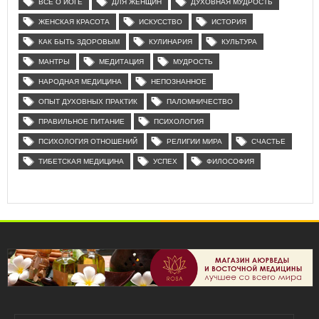
ВСЕ О ЙОГЕ
ДЛЯ ЖЕНЩИН
ДУХОВНАЯ МУДРОСТЬ
ЖЕНСКАЯ КРАСОТА
ИСКУССТВО
ИСТОРИЯ
КАК БЫТЬ ЗДОРОВЫМ
КУЛИНАРИЯ
КУЛЬТУРА
МАНТРЫ
МЕДИТАЦИЯ
МУДРОСТЬ
НАРОДНАЯ МЕДИЦИНА
НЕПОЗНАННОЕ
ОПЫТ ДУХОВНЫХ ПРАКТИК
ПАЛОМНИЧЕСТВО
ПРАВИЛЬНОЕ ПИТАНИЕ
ПСИХОЛОГИЯ
ПСИХОЛОГИЯ ОТНОШЕНИЙ
РЕЛИГИИ МИРА
СЧАСТЬЕ
ТИБЕТСКАЯ МЕДИЦИНА
УСПЕХ
ФИЛОСОФИЯ