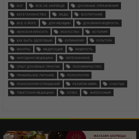
БОГ
ВСЕ ОБ АЮРВЕДЕ
ДУХОВНЫЕ УПРАЖНЕНИЯ
ВЕГЕТАРИАНСТВО
ВЕДЫ
ВОСПИТАНИЕ
ВСЕ О ЙОГЕ
ДЛЯ ЖЕНЩИН
ДУХОВНАЯ МУДРОСТЬ
ЖЕНСКАЯ КРАСОТА
ИСКУССТВО
ИСТОРИЯ
КАК БЫТЬ ЗДОРОВЫМ
КУЛИНАРИЯ
КУЛЬТУРА
МАНТРЫ
МЕДИТАЦИЯ
МУДРОСТЬ
НАРОДНАЯ МЕДИЦИНА
НЕПОЗНАННОЕ
ОПЫТ ДУХОВНЫХ ПРАКТИК
ПАЛОМНИЧЕСТВО
ПРАВИЛЬНОЕ ПИТАНИЕ
ПСИХОЛОГИЯ
ПСИХОЛОГИЯ ОТНОШЕНИЙ
РЕЛИГИИ МИРА
СЧАСТЬЕ
ТИБЕТСКАЯ МЕДИЦИНА
УСПЕХ
ФИЛОСОФИЯ