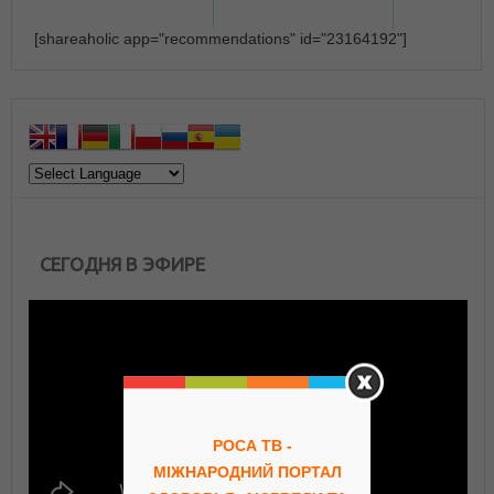
[shareaholic app="recommendations" id="23164192"]
СЕГОДНЯ В ЭФИРЕ
РОСА ТВ -
МІЖНАРОДНИЙ ПОРТАЛ