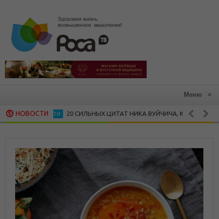
Меню
≡
НОВОСТИ
20 СИЛЬНЫХ ЦИТАТ НИКА ВУЙЧИЧА, КОТОРЫЕ ЗАРАЖАЮ
ЛИЧНОСТИ
15 ВДОХНОВЛЯЮЩИХ ЦИТАТ МАЙИ ЭНДЖЕЛОУ
ЖЕНСКАЯ МУДРОСТЬ