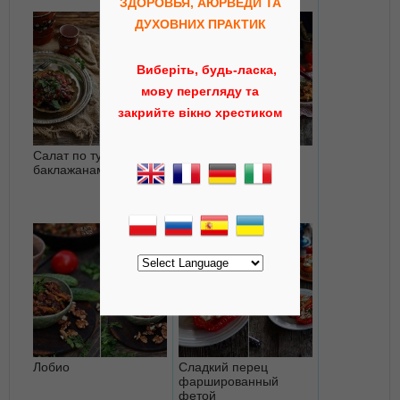
ЗДОРОВЬЯ, АЮРВЕДИ ТА
ДУХОВНИХ ПРАКТИК
Виберіть, будь-ласка,
мову перегляду та
закрийте вікно хрестиком
Салат по турецки с
Цветная капуста с
баклажанами
томатным соусом и
оливками
Лобио
Сладкий перец
фаршированный
фетой