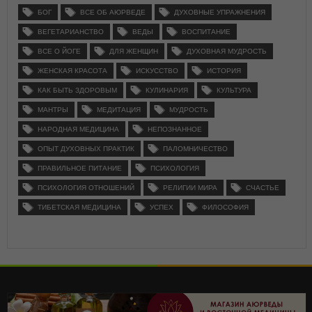
БОГ
ВСЕ ОБ АЮРВЕДЕ
ДУХОВНЫЕ УПРАЖНЕНИЯ
ВЕГЕТАРИАНСТВО
ВЕДЫ
ВОСПИТАНИЕ
ВСЕ О ЙОГЕ
ДЛЯ ЖЕНЩИН
ДУХОВНАЯ МУДРОСТЬ
ЖЕНСКАЯ КРАСОТА
ИСКУССТВО
ИСТОРИЯ
КАК БЫТЬ ЗДОРОВЫМ
КУЛИНАРИЯ
КУЛЬТУРА
МАНТРЫ
МЕДИТАЦИЯ
МУДРОСТЬ
НАРОДНАЯ МЕДИЦИНА
НЕПОЗНАННОЕ
ОПЫТ ДУХОВНЫХ ПРАКТИК
ПАЛОМНИЧЕСТВО
ПРАВИЛЬНОЕ ПИТАНИЕ
ПСИХОЛОГИЯ
ПСИХОЛОГИЯ ОТНОШЕНИЙ
РЕЛИГИИ МИРА
СЧАСТЬЕ
ТИБЕТСКАЯ МЕДИЦИНА
УСПЕХ
ФИЛОСОФИЯ