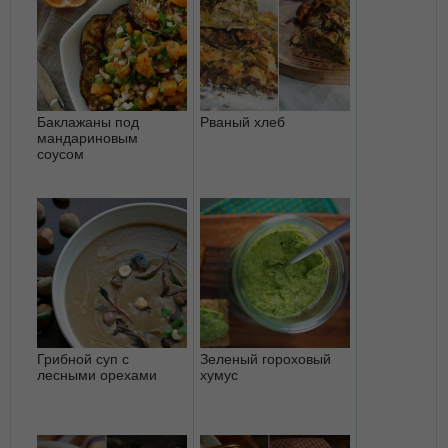
Баклажаны под
Рваный хлеб
мандариновым
соусом
Грибной суп с
Зеленый гороховый
лесными орехами
хумус