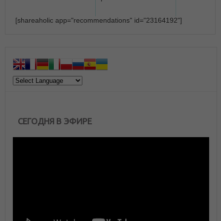
[shareaholic app="recommendations" id="23164192"]
СЕГОДНЯ В ЭФИРЕ