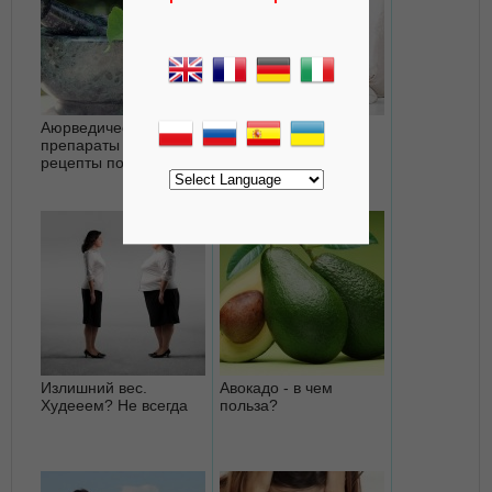
Аюрведические
Делайте меньше –
препараты древние
расслабляйтесь
рецепты по-лицензии
больше
Излишний вес.
Авокадо - в чем
Худееем? Не всегда
польза?