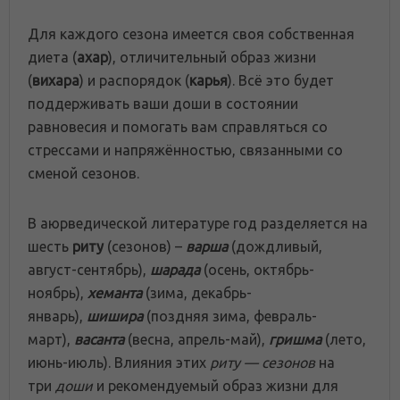
Для каждого сезона имеется своя собственная
диета (
ахар
), отличительный образ жизни
(
вихара
) и распорядок (
карья
). Всё это будет
поддерживать ваши
доши
в состоянии
равновесия и помогать вам справляться со
стрессами и напряжённостью, связанными со
сменой сезонов.
В аюрведической литературе год разделяется на
шесть
риту
(сезонов) –
варша
(дождливый,
август-сентябрь),
шарада
(осень, октябрь-
ноябрь),
хеманта
(зима, декабрь-
январь),
шишира
(поздняя зима, февраль-
март),
васанта
(весна, апрель-май),
гришма
(лето,
июнь-июль). Влияния этих
риту — сезонов
на
три
доши
и рекомендуемый образ жизни для