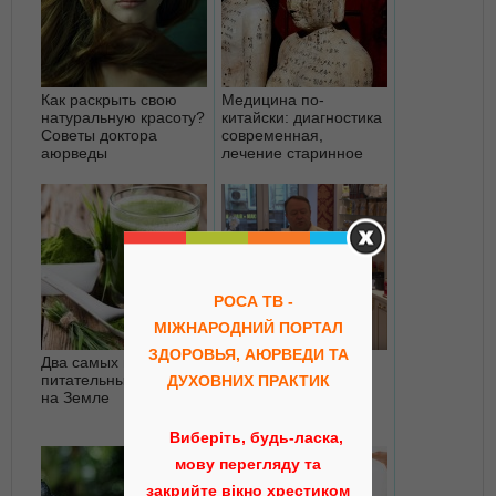
Как раскрыть свою
Медицина по-
натуральную красоту?
китайски: диагностика
Советы доктора
современная,
аюрведы
лечение старинное
РОСА ТВ -
МІЖНАРОДНИЙ ПОРТАЛ
ЗДОРОВЬЯ, АЮРВЕДИ ТА
Два самых мощных и
Лекция Юрия
питательных продукта
Авраменко о
ДУХОВНИХ ПРАКТИК
на Земле
Аюрведе. 2 часть
Виберіть, будь-ласка,
мову перегляду та
закрийте вікно хрестиком