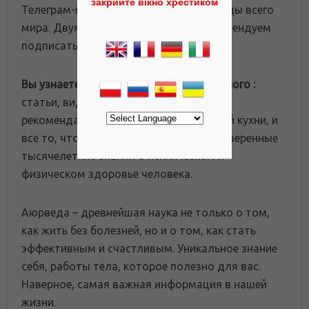
закрийте вікно хрестиком
Телеграм-канал для любителей аюрведы всего
мира. Двуязычным согражданам рекомендуем
подписаться на оба канала.
Вы узнаете много интересного и полезного :
статьи, видео, интервью, афоризмы,
рекомендации, рецепты вегетарианской кухни, и
все то, что поможет вам получить проверенные
тысячелетние знания о психическом и
физическом здоровье человека.
Аюрведа – древнейшая наука не только о том,
как жить без болезней, но и о том, как стать
эффективным и счастливым. Уникальное знание
себя, работы тела, которое полезно для вас.
Наверное, самая важная информация в нашей
жизни.