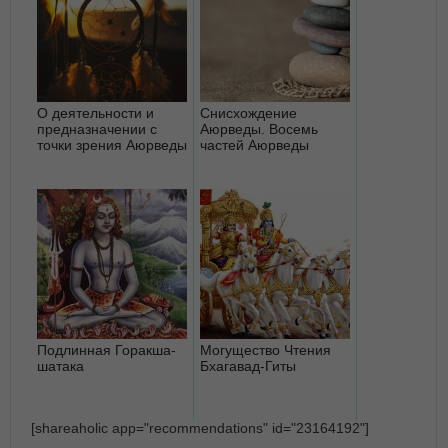
О деятельности и
Снисхождение
предназначении с
Аюрведы. Восемь
точки зрения Аюрведы
частей Аюрведы
Подлинная Горакша-
Могущество Чтения
шатака
Бхагавад-Гиты
[shareaholic app="recommendations" id="23164192"]