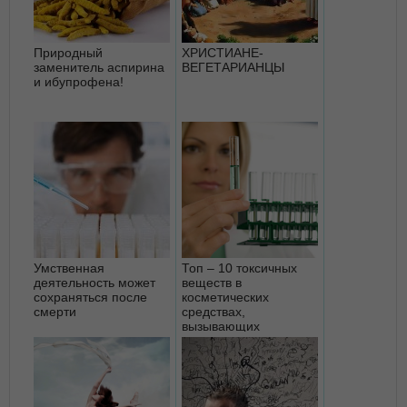
Природный
ХРИСТИАНЕ-
заменитель аспирина
ВЕГЕТАРИАНЦЫ
и ибупрофена!
Умственная
Топ – 10 токсичных
деятельность может
веществ в
сохраняться после
косметических
смерти
средствах,
вызывающих
гормональный
дисбаланс