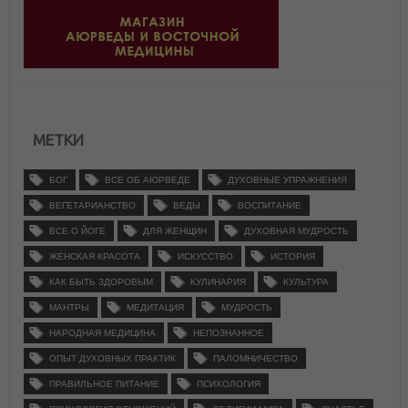
МЕТКИ
БОГ
ВСЕ ОБ АЮРВЕДЕ
ДУХОВНЫЕ УПРАЖНЕНИЯ
ВЕГЕТАРИАНСТВО
ВЕДЫ
ВОСПИТАНИЕ
ВСЕ О ЙОГЕ
ДЛЯ ЖЕНЩИН
ДУХОВНАЯ МУДРОСТЬ
ЖЕНСКАЯ КРАСОТА
ИСКУССТВО
ИСТОРИЯ
КАК БЫТЬ ЗДОРОВЫМ
КУЛИНАРИЯ
КУЛЬТУРА
МАНТРЫ
МЕДИТАЦИЯ
МУДРОСТЬ
НАРОДНАЯ МЕДИЦИНА
НЕПОЗНАННОЕ
ОПЫТ ДУХОВНЫХ ПРАКТИК
ПАЛОМНИЧЕСТВО
ПРАВИЛЬНОЕ ПИТАНИЕ
ПСИХОЛОГИЯ