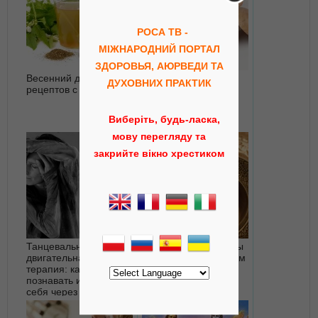
РОСА ТВ -
МІЖНАРОДНИЙ ПОРТАЛ
ЗДОРОВЬЯ, АЮРВЕДИ ТА
Весенний детокс: 5
Трифала - лучшее
ДУХОВНИХ ПРАКТИК
рецептов с крапивой
универсальное
средство для
укрепления всего
Виберіть, будь-ласка,
организма
мову перегляду та
закрийте вікно хрестиком
Танцевально-
Философия Аюрведы
двигательная
- интервью с Андреем
терапия: как
Головиновым
познавать и менять
себя через движение