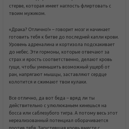
стерве, которая имеет наглость флиртовать с
твоим мужиком.
«Драка? Отлично!» – говорит мозг и начинает
готовить тебя к битве до последней капли крови.
Уровень адреналина и кортизола подскакивает
до небес. Эти гормоны, которые отвечают за
страх и ярость соответственно, делают кровь
гуще, чтобы уменьшить возможный ущерб от
ран, напрягают мышцы, заставляют сердце
колотится и сжимают твои кулаки.
Все отлично, да вот беда – вряд ли ты
действительно с улюлюканьем кинешься на
босса или саблезубого тигра. А потому весь этот
нереализованный потенциал оборачивается
против тебя. Загустевшая кровь вместе с