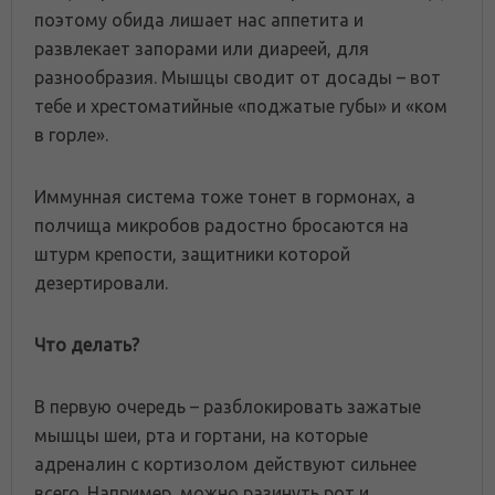
поэтому обида лишает нас аппетита и
развлекает запорами или диареей, для
разнообразия. Мышцы сводит от досады – вот
тебе и хрестоматийные «поджатые губы» и «ком
в горле».
Иммунная система тоже тонет в гормонах, а
полчища микробов радостно бросаются на
штурм крепости, защитники которой
дезертировали.
Что делать?
В первую очередь – разблокировать зажатые
мышцы шеи, рта и гортани, на которые
адреналин с кортизолом действуют сильнее
всего. Например, можно разинуть рот и