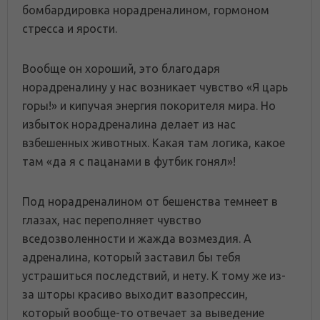
бомбардировка норадреналином, гормоном
стресса и ярости.
Вообще он хороший, это благодаря
норадреналину у нас возникает чувство «Я царь
горы!» и кипучая энергия покорителя мира. Но
избыток норадреналина делает из нас
взбешенных животных. Какая там логика, какое
там «да я с пацанами в футбик гонял»!
Под норадреналином от бешенства темнеет в
глазах, нас переполняет чувство
вседозволенности и жажда возмездия. А
адреналина, который заставил бы тебя
устрашиться последствий, и нету. К тому же из-
за шторы красиво выходит вазопрессин,
который вообще-то отвечает за выведение