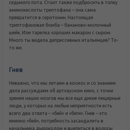
седьмого пота. Стоит также подбросить в топку
аминокислоты триптофана – она сама
превратится в серотонин. Настоящая
триптофановая бомба – бананово-молочный
шейк. Или тарелка хороших макарон с сыром.
Много ты видела депрессивных итальянцев? То-
то же.
Гнев
Неважно, что мы летаем в космос и со знанием
дела рассуждаем об артхаусном кино, с точки
зрения наших мозгов мы все еще дикие пещерные
люди, у которых на любые неприятности есть
всего два ответа – «бей» и «беги». Гнев – это
именно «бей», потребность засандалить в
начальника дыроколом и вцепиться в волосы