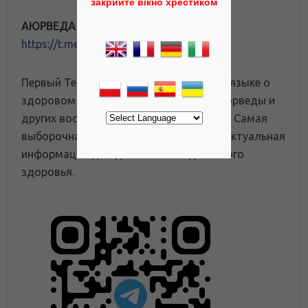
закрийте вікно хрестиком
АЮРВЕДА UA
https://t.me/ayurvedaua
Первый Телеграм канал на украинском языке о
здоровом образе жизни с помощью Аюрведы и
других восточных медицинских систем. Самая
выборочная и полезная, интересная и актуальная
информация для достижения идеального
здоровья.