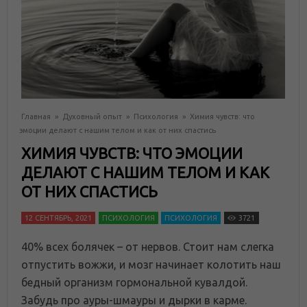
Главная
»
Духовный опыт
»
Психология
»
Химия чувств: что
эмоции делают с нашим телом и как от них спастись
ХИМИЯ ЧУВСТВ: ЧТО ЭМОЦИИ
ДЕЛАЮТ С НАШИМ ТЕЛОМ И КАК
ОТ НИХ СПАСТИСЬ
12 СЕНТЯБРЬ, 2021
ПСИХОЛОГИЯ
ПСИХОЛОГИЯ
3721
40% всех болячек – от нервов. Стоит нам слегка
отпустить вожжи, и мозг начинает колотить наш
бедный организм гормональной кувалдой.
Забудь про ауры-шмауры и дырки в карме.