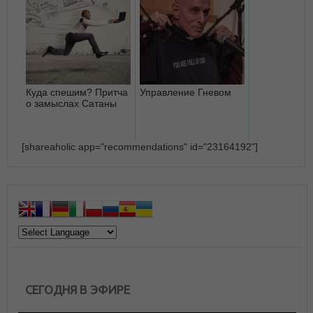
Куда спешим? Притча
Управление Гневом
о замыслах Сатаны
[shareaholic app="recommendations" id="23164192"]
СЕГОДНЯ В ЭФИРЕ