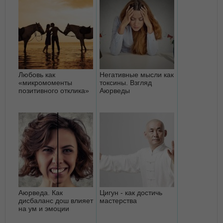
Любовь как
Негативные мысли как
«микромоменты
токсины. Взгляд
позитивного отклика»
Аюрведы
Аюрведа. Как
Цигун - как достичь
дисбаланс дош влияет
мастерства
на ум и эмоции