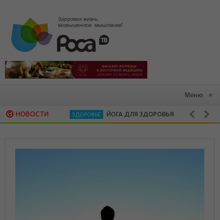
Меню
≡
НОВОСТИ
ЙОГА ДЛЯ ЗДОРОВЬЯ
С
ЗДОРОВЬЕ
ЗДОРОВАЯ КУХНЯ
САМДОНГ РИНПОЧЕ. МЕДИТАЦИЯ КАК ИНС
ДУХОВНОСТЬ