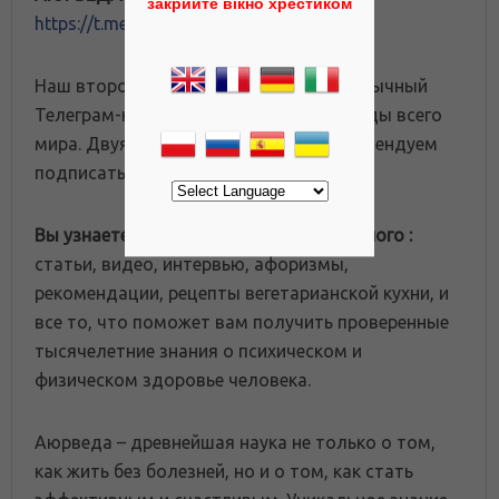
закрийте вікно хрестиком
https://t.me/ayurveda_rosa
Наш второй, международный русскоязычный
Телеграм-канал для любителей аюрведы всего
мира. Двуязычным согражданам рекомендуем
подписаться на оба канала.
Вы узнаете много интересного и полезного :
статьи, видео, интервью, афоризмы,
рекомендации, рецепты вегетарианской кухни, и
все то, что поможет вам получить проверенные
тысячелетние знания о психическом и
физическом здоровье человека.
Аюрведа – древнейшая наука не только о том,
как жить без болезней, но и о том, как стать