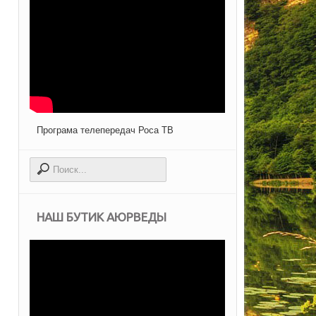
Програма телепередач Роса ТВ
НАШ БУТИК АЮРВЕДЫ