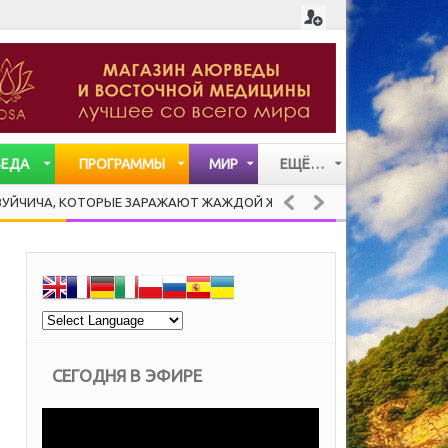
ВЕДА
ПРОГРАММЫ
МИР
ЕЩЁ…
СТАТЬИ
 КОТОРЫЕ ЗАРАЖАЮТ ЖАЖДОЙ ЖИЗНИ
PANCOT
ЗДОРОВАЯ КУХНЯ
ВИДЕО
МУЗЫКА
СЕГОДНЯ В ЭФИРЕ