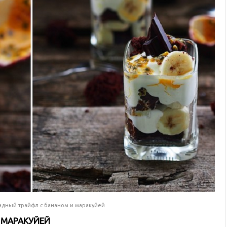
дный трайфл с бананом и маракуйей
 МАРАКУЙЕЙ