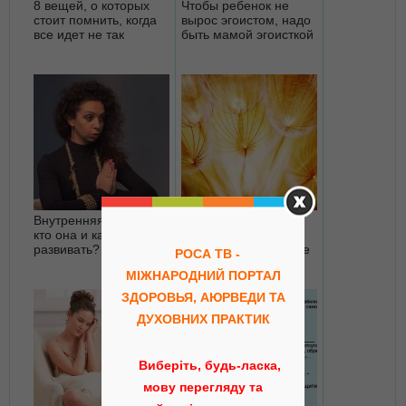
8 вещей, о которых
Чтобы ребенок не
стоит помнить, когда
вырос эгоистом, надо
все идет не так
быть мамой эгоисткой
Внутренняя женщина:
Никто не может
кто она и как ее
сделать тебя
развивать?
счастливым, никто не
РОСА ТВ -
может сделать тебя
МІЖНАРОДНИЙ ПОРТАЛ
несчастным
ЗДОРОВЬЯ, АЮРВЕДИ ТА
ДУХОВНИХ ПРАКТИК
Виберіть, будь-ласка,
мову перегляду та