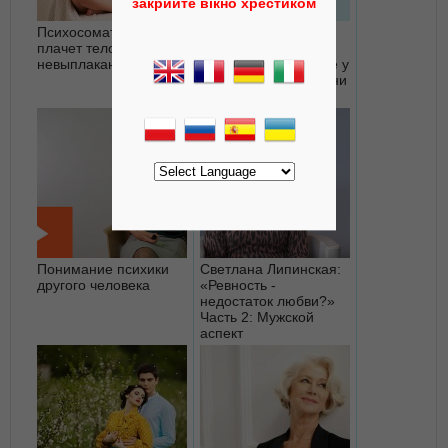
закрийте вікно хрестиком
Психосоматика: как
Психосоматика:
плачет тело за
скажите, что у вас
невыплаканные слезы
болит, и я отвечу, где у
вас проблемы в жизни
Понимание психики
Светлана Липинская:
другого человека
«Ревность -
недостаток любви?»
Часть 2: Мужской
аспект