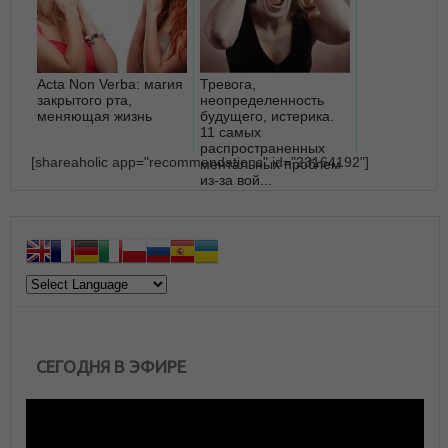
Acta Non Verba: магия
Тревога,
закрытого рта,
неопределенность
меняющая жизнь
будущего, истерика.
11 самых
распространенных
[shareaholic app="recommendations" id="23164192"]
ментальных проблем
из-за вой...
СЕГОДНЯ В ЭФИРЕ