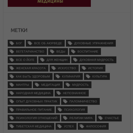
МЕТКИ
БОГ
ВСЕ ОБ АЮРВЕДЕ
ДУХОВНЫЕ УПРАЖНЕНИЯ
ВЕГЕТАРИАНСТВО
ВЕДЫ
ВОСПИТАНИЕ
ВСЕ О ЙОГЕ
ДЛЯ ЖЕНЩИН
ДУХОВНАЯ МУДРОСТЬ
ЖЕНСКАЯ КРАСОТА
ИСКУССТВО
ИСТОРИЯ
КАК БЫТЬ ЗДОРОВЫМ
КУЛИНАРИЯ
КУЛЬТУРА
МАНТРЫ
МЕДИТАЦИЯ
МУДРОСТЬ
НАРОДНАЯ МЕДИЦИНА
НЕПОЗНАННОЕ
ОПЫТ ДУХОВНЫХ ПРАКТИК
ПАЛОМНИЧЕСТВО
ПРАВИЛЬНОЕ ПИТАНИЕ
ПСИХОЛОГИЯ
ПСИХОЛОГИЯ ОТНОШЕНИЙ
РЕЛИГИИ МИРА
СЧАСТЬЕ
ТИБЕТСКАЯ МЕДИЦИНА
УСПЕХ
ФИЛОСОФИЯ