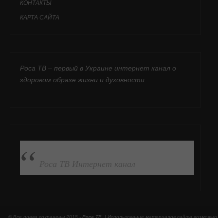
КОНТАКТЫ
КАРТА САЙТА
Роса ТВ – первый в Украине интернет канал о
здоровом образе жизни и духовности
ПОДПИСАТЬСЯ НА FB
Роса ТВ Интернет канал
© Все права сохранены 2015 -
Роса ТВ
. | Использование материалов сайта возможно