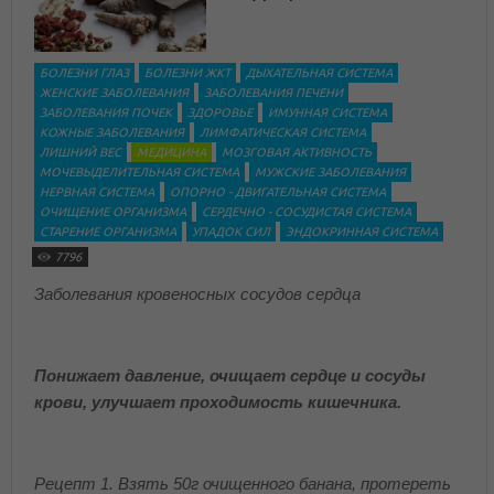
БОЛЕЗНИ ГЛАЗ
БОЛЕЗНИ ЖКТ
ДЫХАТЕЛЬНАЯ СИСТЕМА
ЖЕНСКИЕ ЗАБОЛЕВАНИЯ
ЗАБОЛЕВАНИЯ ПЕЧЕНИ
ЗАБОЛЕВАНИЯ ПОЧЕК
ЗДОРОВЬЕ
ИМУННАЯ СИСТЕМА
КОЖНЫЕ ЗАБОЛЕВАНИЯ
ЛИМФАТИЧЕСКАЯ СИСТЕМА
ЛИШНИЙ ВЕС
МЕДИЦИНА
МОЗГОВАЯ АКТИВНОСТЬ
МОЧЕВЫДЕЛИТЕЛЬНАЯ СИСТЕМА
МУЖСКИЕ ЗАБОЛЕВАНИЯ
НЕРВНАЯ СИСТЕМА
ОПОРНО - ДВИГАТЕЛЬНАЯ СИСТЕМА
ОЧИЩЕНИЕ ОРГАНИЗМА
СЕРДЕЧНО - СОСУДИСТАЯ СИСТЕМА
СТАРЕНИЕ ОРГАНИЗМА
УПАДОК СИЛ
ЭНДОКРИННАЯ СИСТЕМА
7796
Заболевания кровеносных сосудов сердца
Понижает давление, очищает сердце и сосуды
крови, улучшает проходимость кишечника.
Рецепт 1. Взять 50г очищенного банана, протереть