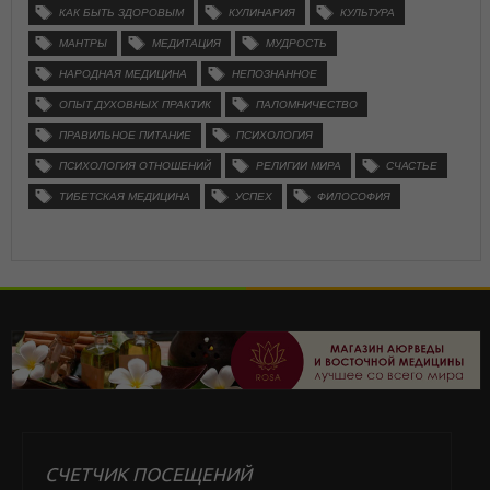
КАК БЫТЬ ЗДОРОВЫМ
КУЛИНАРИЯ
КУЛЬТУРА
МАНТРЫ
МЕДИТАЦИЯ
МУДРОСТЬ
НАРОДНАЯ МЕДИЦИНА
НЕПОЗНАННОЕ
ОПЫТ ДУХОВНЫХ ПРАКТИК
ПАЛОМНИЧЕСТВО
ПРАВИЛЬНОЕ ПИТАНИЕ
ПСИХОЛОГИЯ
ПСИХОЛОГИЯ ОТНОШЕНИЙ
РЕЛИГИИ МИРА
СЧАСТЬЕ
ТИБЕТСКАЯ МЕДИЦИНА
УСПЕХ
ФИЛОСОФИЯ
СЧЕТЧИК ПОСЕЩЕНИЙ