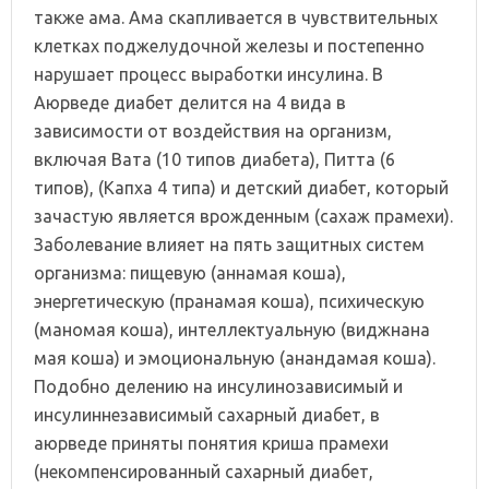
также ама. Ама скапливается в чувствительных
клетках поджелудочной железы и постепенно
нарушает процесс выработки инсулина. В
Аюрведе диабет делится на 4 вида в
зависимости от воздействия на организм,
включая Вата (10 типов диабета), Питта (6
типов), (Капха 4 типа) и детский диабет, который
зачастую является врожденным (сахаж прамехи).
Заболевание влияет на пять защитных систем
организма: пищевую (аннамая коша),
энергетическую (пранамая коша), психическую
(маномая коша), интеллектуальную (виджнана
мая коша) и эмоциональную (анандамая коша).
Подобно делению на инсулинозависимый и
инсулиннезависимый сахарный диабет, в
аюрведе приняты понятия криша прамехи
(некомпенсированный сахарный диабет,