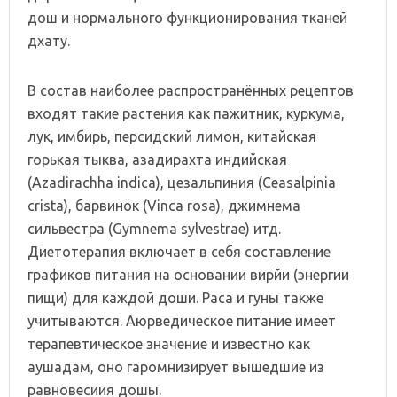
дош и нормального функционирования тканей
дхату.
В состав наиболее распространённых рецептов
входят такие растения как пажитник, куркума,
лук, имбирь, персидский лимон, китайская
горькая тыква, азадирахта индийская
(Azadirachha indica), цезальпиния (Ceasalpinia
crista), барвинок (Vinca rosa), джимнема
сильвестра (Gymnema sylvestrae) итд.
Диетотерапия включает в себя составление
графиков питания на основании вирйи (энергии
пищи) для каждой доши. Раса и гуны также
учитываются. Аюрведическое питание имеет
терапевтическое значение и известно как
аушадам, оно гаромнизирует вышедшие из
равновесиия дошы.