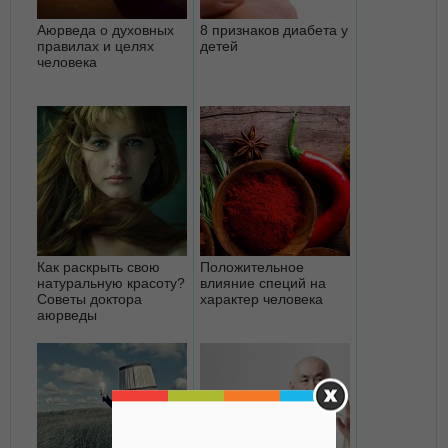
Аюрведа о духовных
8 признаков диабета у
правилах и целях
детей
человека
Как раскрыть свою
Положительное
натуральную красоту?
влияние специй на
Советы доктора
характер человека
аюрведы