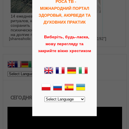
РОСА ТВ -
МІЖНАРОДНИЙ ПОРТАЛ
ЗДОРОВЬЯ, АЮРВЕДИ ТА
14 ежедневных
Цигун - как достичь
ритуалов, как
мастерства
ДУХОВНИХ ПРАКТИК
сохранить
психическое здоровье
на долгие годы
Виберіть, будь-ласка,
[shareaholic app="recommendations" id="23164192"]
мову перегляду та
закрийте вікно хрестиком
СЕГОДНЯ В ЭФИРЕ