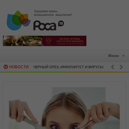
Меню
≡
НОВОСТИ
ЧЕРНЫЙ ОРЕХ, ИММУНИТЕТ И ВИРУСЫ
СТРЕ
ОРОВЬЕ
ЗДОРОВЬЕ
НАШ МИР — ЕДИНЫЙ ОКЕАН ЭНЕРГИИ
С
АНИЯ
ЗДОРОВАЯ КУХНЯ