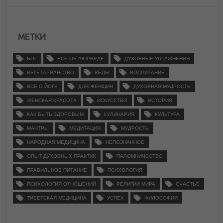
МЕТКИ
БОГ
ВСЕ ОБ АЮРВЕДЕ
ДУХОВНЫЕ УПРАЖНЕНИЯ
ВЕГЕТАРИАНСТВО
ВЕДЫ
ВОСПИТАНИЕ
ВСЕ О ЙОГЕ
ДЛЯ ЖЕНЩИН
ДУХОВНАЯ МУДРОСТЬ
ЖЕНСКАЯ КРАСОТА
ИСКУССТВО
ИСТОРИЯ
КАК БЫТЬ ЗДОРОВЫМ
КУЛИНАРИЯ
КУЛЬТУРА
МАНТРЫ
МЕДИТАЦИЯ
МУДРОСТЬ
НАРОДНАЯ МЕДИЦИНА
НЕПОЗНАННОЕ
ОПЫТ ДУХОВНЫХ ПРАКТИК
ПАЛОМНИЧЕСТВО
ПРАВИЛЬНОЕ ПИТАНИЕ
ПСИХОЛОГИЯ
ПСИХОЛОГИЯ ОТНОШЕНИЙ
РЕЛИГИИ МИРА
СЧАСТЬЕ
ТИБЕТСКАЯ МЕДИЦИНА
УСПЕХ
ФИЛОСОФИЯ