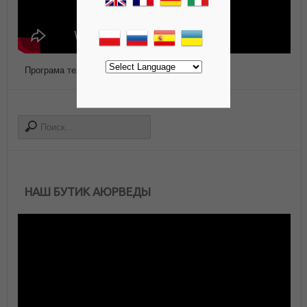
Програма телепередач Роса ТВ
НАШ БУТИК АЮРВЕДЫ