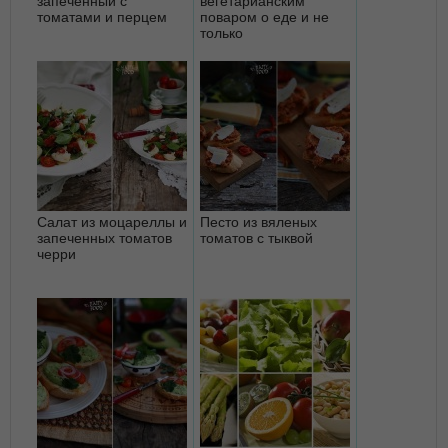
запеченный с
вегетарианским
томатами и перцем
поваром о еде и не
только
Салат из моцареллы и
Песто из вяленых
запеченных томатов
томатов с тыквой
черри