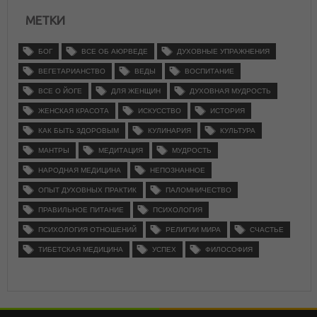
МЕТКИ
БОГ
ВСЕ ОБ АЮРВЕДЕ
ДУХОВНЫЕ УПРАЖНЕНИЯ
ВЕГЕТАРИАНСТВО
ВЕДЫ
ВОСПИТАНИЕ
ВСЕ О ЙОГЕ
ДЛЯ ЖЕНЩИН
ДУХОВНАЯ МУДРОСТЬ
ЖЕНСКАЯ КРАСОТА
ИСКУССТВО
ИСТОРИЯ
КАК БЫТЬ ЗДОРОВЫМ
КУЛИНАРИЯ
КУЛЬТУРА
МАНТРЫ
МЕДИТАЦИЯ
МУДРОСТЬ
НАРОДНАЯ МЕДИЦИНА
НЕПОЗНАННОЕ
ОПЫТ ДУХОВНЫХ ПРАКТИК
ПАЛОМНИЧЕСТВО
ПРАВИЛЬНОЕ ПИТАНИЕ
ПСИХОЛОГИЯ
ПСИХОЛОГИЯ ОТНОШЕНИЙ
РЕЛИГИИ МИРА
СЧАСТЬЕ
ТИБЕТСКАЯ МЕДИЦИНА
УСПЕХ
ФИЛОСОФИЯ