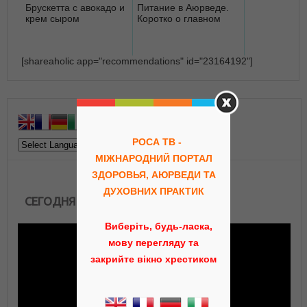
Брускетта с авокадо и
Питание в Аюрведе.
крем сыром
Коротко о главном
[shareaholic app="recommendations" id="23164192"]
РОСА ТВ -
МІЖНАРОДНИЙ ПОРТАЛ
ЗДОРОВЬЯ, АЮРВЕДИ ТА
ДУХОВНИХ ПРАКТИК
СЕГОДНЯ В ЭФИРЕ
Виберіть, будь-ласка,
мову перегляду та
закрийте вікно хрестиком