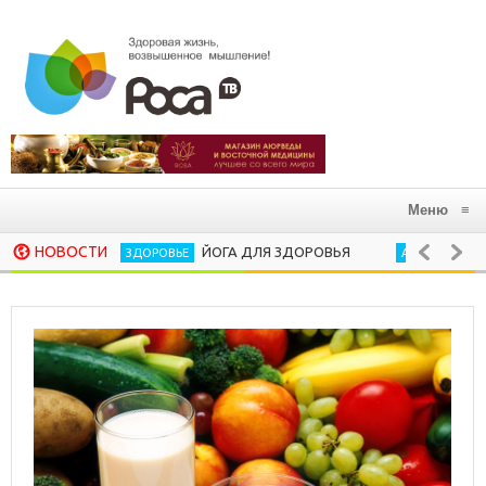
Меню
≡
НОВОСТИ
ЙОГА ДЛЯ ЗДОРОВЬЯ
В ГАРМОНИ
ЗДОРОВЬЕ
АЮРВЕДА
10 ХОРОШИХ РИТУАЛОВ, КОТОРЫЕ СЛЕДУЕТ ЗА
ПСИХОЛОГИЯ