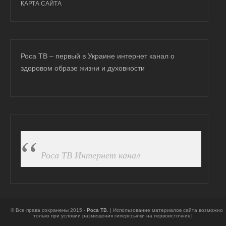
КАРТА САЙТА
Роса ТВ – первый в Украине интернет канал о
здоровом образе жизни и духовности
ПОДПИСАТЬСЯ НА FB
Роса ТВ Интернет канал
© Все права сохранены 2015 -
Роса ТВ
. | Использование материалов сайта возможно
только при условии размещения гиперссылки на первоисточник |