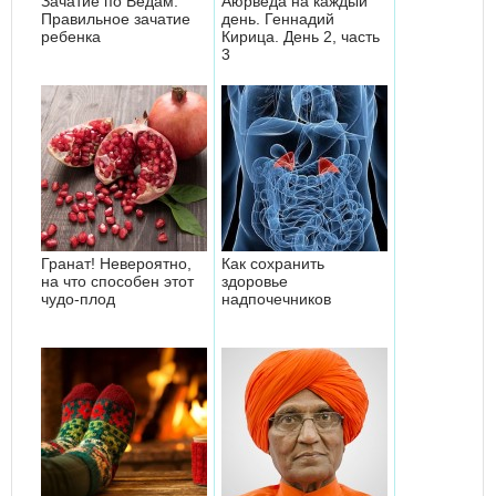
Зачатие по Ведам.
Аюрведа на каждый
Правильное зачатие
день. Геннадий
ребенка
Кирица. День 2, часть
3
Гранат! Невероятно,
Как сохранить
на что способен этот
здоровье
чудо-плод
надпочечников