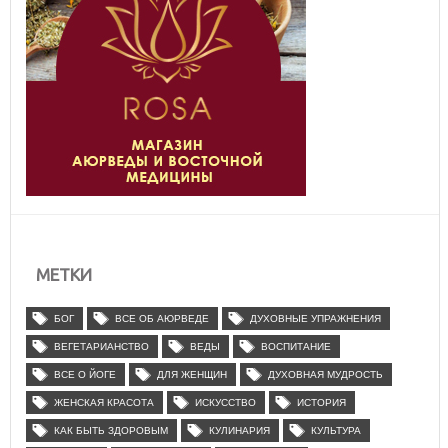
МЕТКИ
БОГ
ВСЕ ОБ АЮРВЕДЕ
ДУХОВНЫЕ УПРАЖНЕНИЯ
ВЕГЕТАРИАНСТВО
ВЕДЫ
ВОСПИТАНИЕ
ВСЕ О ЙОГЕ
ДЛЯ ЖЕНЩИН
ДУХОВНАЯ МУДРОСТЬ
ЖЕНСКАЯ КРАСОТА
ИСКУССТВО
ИСТОРИЯ
КАК БЫТЬ ЗДОРОВЫМ
КУЛИНАРИЯ
КУЛЬТУРА