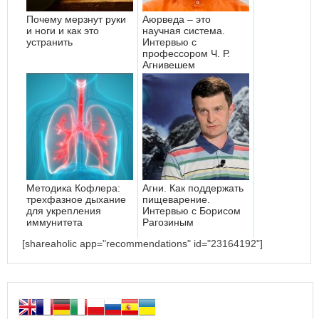
Почему мерзнут руки
Аюрведа – это
и ноги и как это
научная система.
устранить
Интервью с
профессором Ч. Р.
Агнивешем
Методика Кофлера:
Агни. Как поддержать
трехфазное дыхание
пищеварение.
для укрепления
Интервью с Борисом
иммунитета
Рагозиным
[shareaholic app="recommendations" id="23164192"]