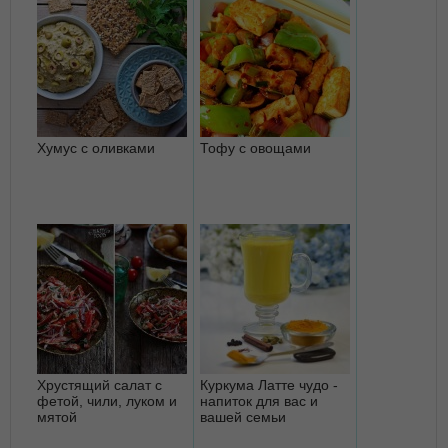
Хумус с оливками
Тофу с овощами
Хрустящий салат с
Куркума Латте чудо -
фетой, чили, луком и
напиток для вас и
мятой
вашей семьи