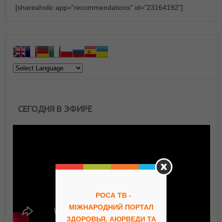
[shareaholic app="recommendations" id="23164192"]
СЕГОДНЯ В ЭФИРЕ
РОСА ТВ -
МІЖНАРОДНИЙ ПОРТАЛ
ЗДОРОВЬЯ, АЮРВЕДИ ТА