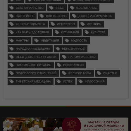
ВЕГЕТАРИАНСТВО
ВЕДЫ
ВОСПИТАНИЕ
ВСЕ О ЙОГЕ
ДЛЯ ЖЕНЩИН
ДУХОВНАЯ МУДРОСТЬ
ЖЕНСКАЯ КРАСОТА
ИСКУССТВО
ИСТОРИЯ
КАК БЫТЬ ЗДОРОВЫМ
КУЛИНАРИЯ
КУЛЬТУРА
МАНТРЫ
МЕДИТАЦИЯ
МУДРОСТЬ
НАРОДНАЯ МЕДИЦИНА
НЕПОЗНАННОЕ
ОПЫТ ДУХОВНЫХ ПРАКТИК
ПАЛОМНИЧЕСТВО
ПРАВИЛЬНОЕ ПИТАНИЕ
ПСИХОЛОГИЯ
ПСИХОЛОГИЯ ОТНОШЕНИЙ
РЕЛИГИИ МИРА
СЧАСТЬЕ
ТИБЕТСКАЯ МЕДИЦИНА
УСПЕХ
ФИЛОСОФИЯ