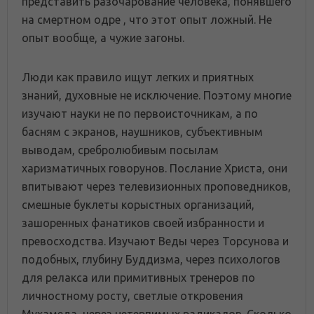
представить разочарование человека, понявшего
на смертном одре , что этот опыт ложный. Не
опыт вообще, а чужие загоны.
Люди как правило ищут легких и приятных
знаний, духовные не исключение. Поэтому многие
изучают науки не по первоисточникам, а по
басням с экранов, наушников, субъективным
выводам, сребролюбивым посылам
харизматичных говорунов. Послание Христа, они
впитывают через телевизионных проповедников,
смешные буклеты корыстных организаций,
зашоренных фанатиков своей избранности и
превосходства. Изучают Веды через Торсунова и
подобных, глубину Буддизма, через психологов
для релакса или примитивных тренеров по
личностному росту, светлые откровения