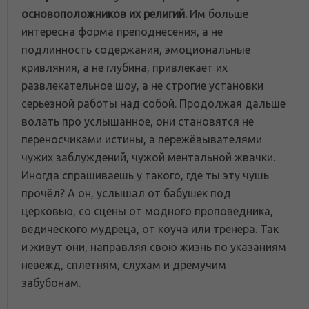
основоположников их религий.
Им больше
интересна форма преподнесения, а не
подлинность содержания, эмоциональные
кривляния, а не глубина, привлекает их
развлекательное шоу, а не строгие установки
серьезной работы над собой. Продолжая дальше
волать про услышанное, они становятся не
переносчиками истины, а пережёвывателями
чужих заблуждений, чужой ментальной жвачки.
Иногда спрашиваешь у такого, где ты эту чушь
прочёл? А он, услышал от бабушек под
церковью, со сцены от модного проповедника,
ведического мудреца, от коуча или тренера. Так
и живут они, направляя свою жизнь по указаниям
невежд, сплетням, слухам и дремучим
забубонам.