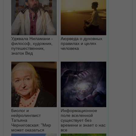
Уджвала Ниламани -
Аюрведа о духовных
философ, художник,
правилах и целях
путешественник,
человека
знаток Вед
Биолог и
Информационное
нейролингвист
поле вселенной
Татьяна
существует без
Черниговская: "Мир
времени и знает о нас
может оказаться
все
галлюцинацией"