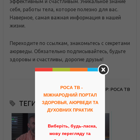
эффективным и счастливым. Уникальное знание
себя, работы тела, которое полезно для вас.
Наверное, самая важная информация в нашей
жизни.
Переходите по ссылкам, знакомьтесь с секретами
аюрведы. Обязательно подписывайтесь, будьте
здоровы и счастливы, дорогие друзья!
РОСА ТВ -
АВТОР: РОСА ТВ
МІЖНАРОДНИЙ ПОРТАЛ
ТЕГИ
ЗДОРОВЬЯ, АЮРВЕДИ ТА
ДУХОВНИХ ПРАКТИК
Виберіть, будь-ласка,
мову перегляду та