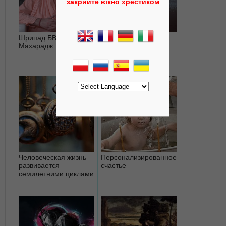
закрийте вікно хрестиком
Шрипад БВ Садху
Удача
Махарадж
Человеческая жизнь
Персонализированное
развивается
счастье
семилетними циклами