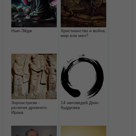
Нью-Эйдж
Христианство и война:
мир или меч?
Зороастризм -
14 заповедей Дзэн-
религия древнего
буддизма
Ирака