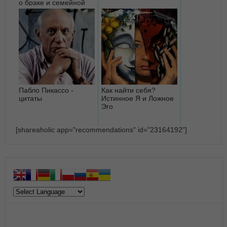
о браке и семейной
жизни
Пабло Пикассо -
Как найти себя?
цитаты
Истинное Я и Ложное
Эго
[shareaholic app="recommendations" id="23164192"]