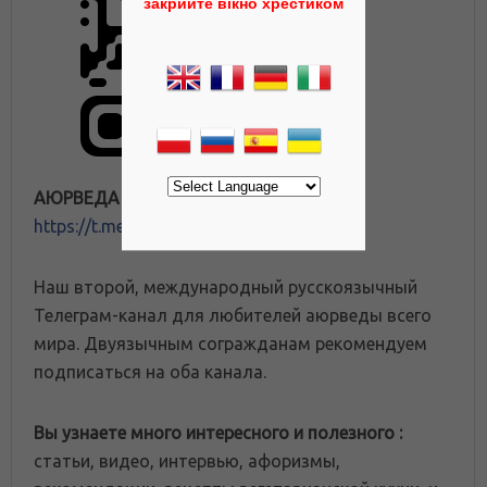
закрийте вікно хрестиком
АЮРВЕДА ПОРТАЛ
https://t.me/ayurveda_rosa
Наш второй, международный русскоязычный
Телеграм-канал для любителей аюрведы всего
мира. Двуязычным согражданам рекомендуем
подписаться на оба канала.
Вы узнаете много интересного и полезного :
статьи, видео, интервью, афоризмы,