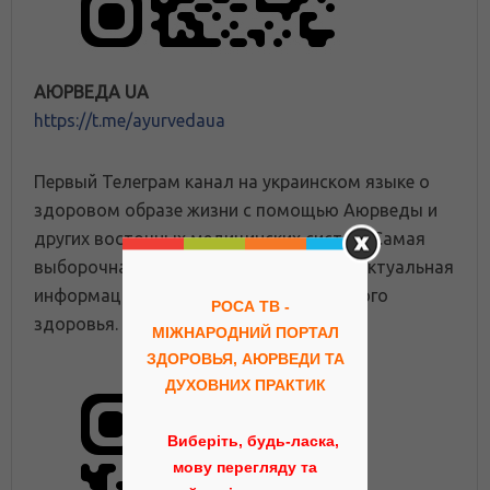
АЮРВЕДА UA
https://t.me/ayurvedaua
Первый Телеграм канал на украинском языке о
здоровом образе жизни с помощью Аюрведы и
других восточных медицинских систем. Самая
выборочная и полезная, интересная и актуальная
информация для достижения идеального
РОСА ТВ -
здоровья.
МІЖНАРОДНИЙ ПОРТАЛ
ЗДОРОВЬЯ, АЮРВЕДИ ТА
ДУХОВНИХ ПРАКТИК
Виберіть, будь-ласка,
мову перегляду та