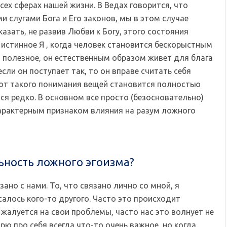
ех сферах нашей жизни. В Ведах говорится, что
ми слугами Бога и Его законов, мы в этом случае
казать, не развив Любви к Богу, этого состояния
истинное Я , когда человек становится бескорыстным
о полезное, он естественным образом живет для блага
сли он поступает так, то он вправе считать себя
 от такого понимания вещей становится полностью
ся редко. В основном все просто (безосновательно)
арактерным признаком влияния на разум ложного
льность ложного эгоизма?
ано с нами. То, что связано лично со мной, я
салось кого-то другого. Часто это происходит
 жалуется на свои проблемы, часто нас это волнует не
орю про себя всегда что-то очень важное, но когда