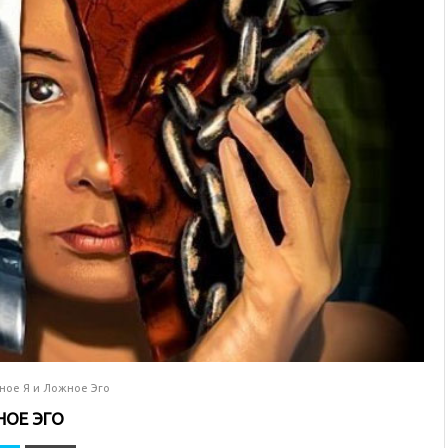
нное Я и Ложное Эго
НОЕ ЭГО