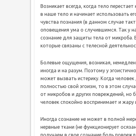
Возникает всегда, когда тело перестает
в наше тело и начинает использовать ег
чувства познания (в данном случае так
оповещения ума о случившимся. Так у н
сознание для защиты тела от микроба.
которые связаны с телесной деятельнос
Болевые ощущения, возникая, немедленн
иногда и на разум. Поэтому у эгоистичн
может вызвать истерику. Когда человек
полностью свой эгоизм, то в этом слу
от микробов и других повреждений, но б
человек спокойно воспринимает и жару 
Иногда сознание не может в полной мер
нервные ткани (не функционирует осязани
получаем в свое сознание боль поврежд