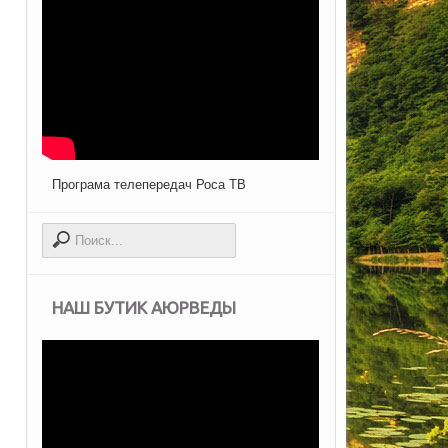
Програма телепередач Роса ТВ
НАШ БУТИК АЮРВЕДЫ