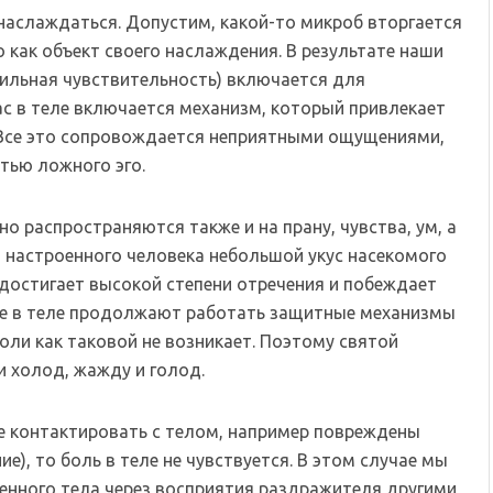
 наслаждаться. Допустим, какой-то микроб вторгается
о как объект своего наслаждения. В результате наши
тильная чувствительность) включается для
ас в теле включается механизм, который привлекает
 Все это сопровождается неприятными ощущениями,
тью ложного эго.
о распространяются также и на прану, чувства, ум, а
о настроенного человека небольшой укус насекомого
 достигает высокой степени отречения и побеждает
чае в теле продолжают работать защитные механизмы
оли как таковой не возникает. Поэтому святой
и холод, жажду и голод.
е контактировать с телом, например повреждены
е), то боль в теле не чувствуется. В этом случае мы
енного тела через восприятия раздражителя другими