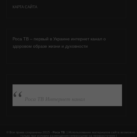
КАРТА САЙТА
Роса ТВ – первый в Украине интернет канал о
здоровом образе жизни и духовности
ПОДПИСАТЬСЯ НА FB
Роса ТВ Интернет канал
© Все права сохранены 2015 -
Роса ТВ
. | Использование материалов сайта возможно
только при условии размещения гиперссылки на первоисточник |