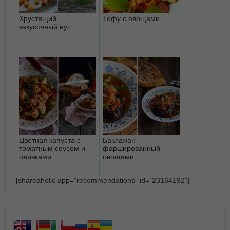
Хрустящий
Тофу с овощами
закусочный нут
Цветная капуста с
Баклажан
томатным соусом и
фаршированный
оливками
овощами
[shareaholic app="recommendations" id="23164192"]