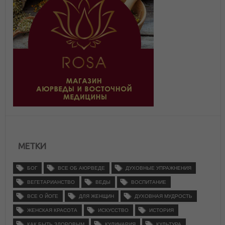
МЕТКИ
БОГ
ВСЕ ОБ АЮРВЕДЕ
ДУХОВНЫЕ УПРАЖНЕНИЯ
ВЕГЕТАРИАНСТВО
ВЕДЫ
ВОСПИТАНИЕ
ВСЕ О ЙОГЕ
ДЛЯ ЖЕНЩИН
ДУХОВНАЯ МУДРОСТЬ
ЖЕНСКАЯ КРАСОТА
ИСКУССТВО
ИСТОРИЯ
КАК БЫТЬ ЗДОРОВЫМ
КУЛИНАРИЯ
КУЛЬТУРА