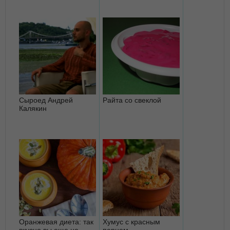
Сыроед Андрей
Райта со свеклой
Калякин
Оранжевая диета: так
Хумус с красным
вкусно вы еще не
перцем