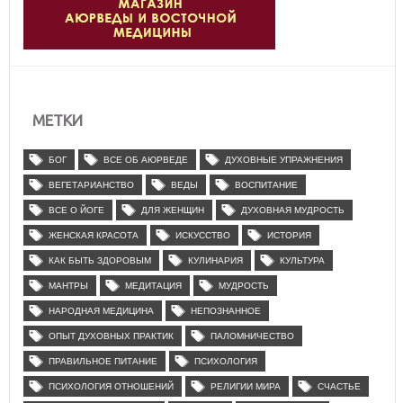
МЕТКИ
БОГ
ВСЕ ОБ АЮРВЕДЕ
ДУХОВНЫЕ УПРАЖНЕНИЯ
ВЕГЕТАРИАНСТВО
ВЕДЫ
ВОСПИТАНИЕ
ВСЕ О ЙОГЕ
ДЛЯ ЖЕНЩИН
ДУХОВНАЯ МУДРОСТЬ
ЖЕНСКАЯ КРАСОТА
ИСКУССТВО
ИСТОРИЯ
КАК БЫТЬ ЗДОРОВЫМ
КУЛИНАРИЯ
КУЛЬТУРА
МАНТРЫ
МЕДИТАЦИЯ
МУДРОСТЬ
НАРОДНАЯ МЕДИЦИНА
НЕПОЗНАННОЕ
ОПЫТ ДУХОВНЫХ ПРАКТИК
ПАЛОМНИЧЕСТВО
ПРАВИЛЬНОЕ ПИТАНИЕ
ПСИХОЛОГИЯ
ПСИХОЛОГИЯ ОТНОШЕНИЙ
РЕЛИГИИ МИРА
СЧАСТЬЕ