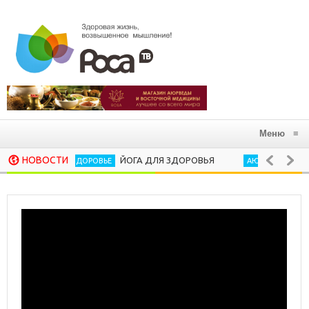
Меню
≡
НОВОСТИ
ЙОГА ДЛЯ ЗДОРОВЬЯ
В ГАРМОНИ
ЗДОРОВЬЕ
АЮРВЕДА
10 ХОРОШИХ РИТУАЛОВ, КОТОРЫЕ СЛЕДУЕТ ЗА
ПСИХОЛОГИЯ