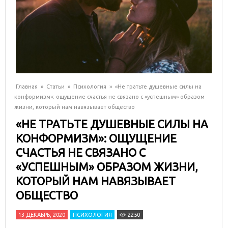
Главная
»
Статьи
»
Психология
»
«Не тратьте душевные силы на
конформизм»: ощущение счастья не связано с «успешным» образом
жизни, который нам навязывает общество
«НЕ ТРАТЬТЕ ДУШЕВНЫЕ СИЛЫ НА
КОНФОРМИЗМ»: ОЩУЩЕНИЕ
СЧАСТЬЯ НЕ СВЯЗАНО С
«УСПЕШНЫМ» ОБРАЗОМ ЖИЗНИ,
КОТОРЫЙ НАМ НАВЯЗЫВАЕТ
ОБЩЕСТВО
13 ДЕКАБРЬ, 2020
ПСИХОЛОГИЯ
2250