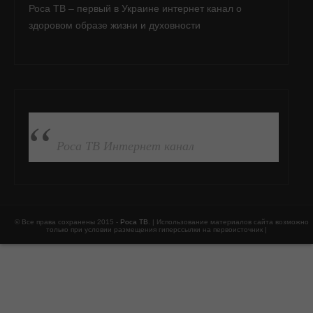
Роса ТВ – первый в Украине интернет канал о
здоровом образе жизни и духовности
ПОДПИСАТЬСЯ НА FB
Роса ТВ Интернет канал
© Все права сохранены 2015 -
Роса ТВ
. | Использование материалов сайта возможно
только при условии размещения гиперссылки на первоисточник |