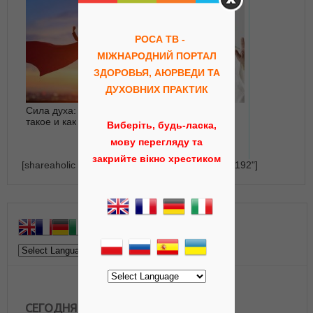
РОСА ТВ -
МІЖНАРОДНИЙ ПОРТАЛ
ЗДОРОВЬЯ, АЮРВЕДИ ТА
ДУХОВНИХ ПРАКТИК
Сила духа: что это
Цигун - как достичь
такое и как развить?
мастерства
Виберіть, будь-ласка,
мову перегляду та
закрийте вікно хрестиком
[shareaholic app="recommendations" id="23164192"]
СЕГОДНЯ В ЭФИРЕ