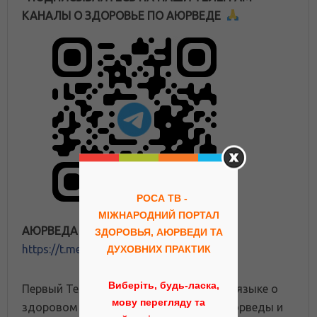
КАНАЛЫ О ЗДОРОВЬЕ ПО АЮРВЕДЕ
РОСА ТВ -
МІЖНАРОДНИЙ ПОРТАЛ
АЮРВЕДА UA
ЗДОРОВЬЯ, АЮРВЕДИ ТА
https://t.me/ayurvedaua
ДУХОВНИХ ПРАКТИК
Виберіть, будь-ласка,
Первый Телеграм канал на украинском языке о
мову перегляду та
здоровом образе жизни с помощью Аюрведы и