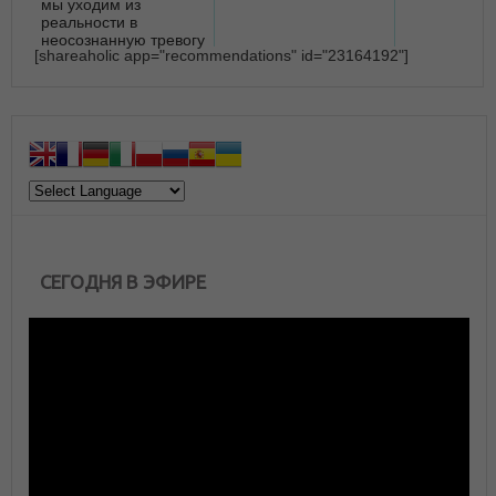
мы уходим из
реальности в
неосознанную тревогу
[shareaholic app="recommendations" id="23164192"]
СЕГОДНЯ В ЭФИРЕ