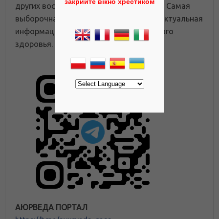
закрийте вікно хрестиком
других восточных медицинских систем. Самая
выборочная и полезная, интересная и актуальная
информация для достижения идеального
здоровья.
АЮРВЕДА ПОРТАЛ