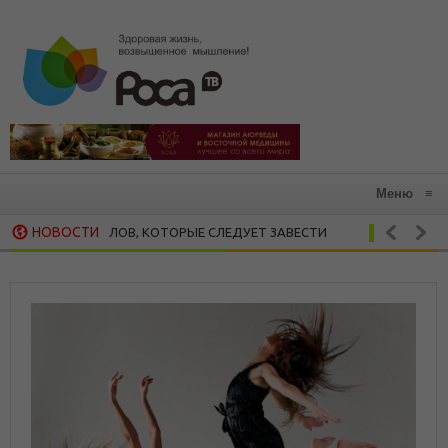
Меню
≡
НОВОСТИ
РИТУАЛОВ, КОТОРЫЕ СЛЕДУЕТ ЗАВЕСТИ
ПРЯН
ЗДОРОВАЯ КУХНЯ
ЕТ ВСЕ, ЧТО МЫ ЦЕНИМ: 15 РЕКОМЕНДАЦИЙ ХЕНДРИ ВЕЙСИНГЕРА О