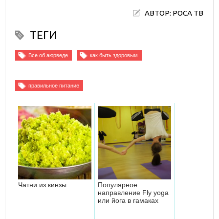
АВТОР: РОСА ТВ
ТЕГИ
Все об аюрведе
как быть здоровым
правильное питание
Чатни из кинзы
Популярное
направление Fly yoga
или йога в гамаках