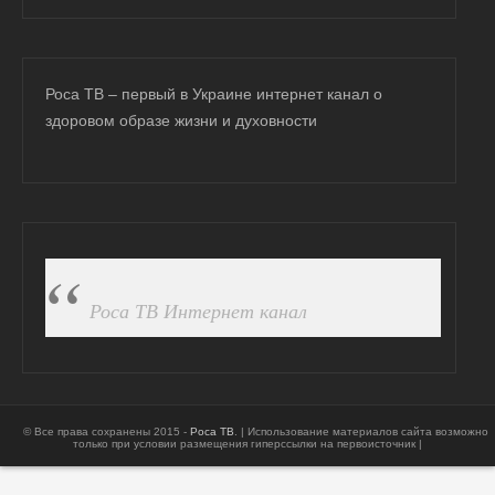
Роса ТВ – первый в Украине интернет канал о
здоровом образе жизни и духовности
ПОДПИСАТЬСЯ НА FB
Роса ТВ Интернет канал
© Все права сохранены 2015 -
Роса ТВ
. | Использование материалов сайта возможно
только при условии размещения гиперссылки на первоисточник |