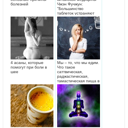
болезней
Чжэн Фучжун:
"Большинство
таблеток устраняют
симптомы, а...
4 асаны, которые
Мы – то, что мы едим.
помогут при боли в
Что такое
шее
саттвическая,
раджастическая,
тамастическая пища в
Аюрведе