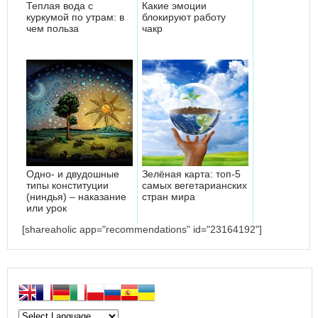
Теплая вода с
Какие эмоции
куркумой по утрам: в
блокируют работу
чем польза
чакр
Одно- и двудошные
Зелёная карта: топ-5
типы конституции
самых вегетарианских
(ниндья) – наказание
стран мира
или урок
[shareaholic app="recommendations" id="23164192"]