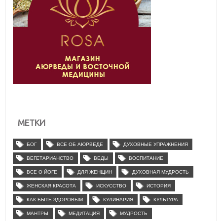
МЕТКИ
БОГ
ВСЕ ОБ АЮРВЕДЕ
ДУХОВНЫЕ УПРАЖНЕНИЯ
ВЕГЕТАРИАНСТВО
ВЕДЫ
ВОСПИТАНИЕ
ВСЕ О ЙОГЕ
ДЛЯ ЖЕНЩИН
ДУХОВНАЯ МУДРОСТЬ
ЖЕНСКАЯ КРАСОТА
ИСКУССТВО
ИСТОРИЯ
КАК БЫТЬ ЗДОРОВЫМ
КУЛИНАРИЯ
КУЛЬТУРА
МАНТРЫ
МЕДИТАЦИЯ
МУДРОСТЬ