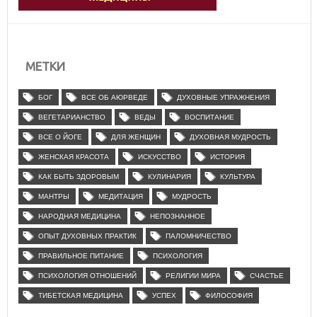
МЕТКИ
БОГ
ВСЕ ОБ АЮРВЕДЕ
ДУХОВНЫЕ УПРАЖНЕНИЯ
ВЕГЕТАРИАНСТВО
ВЕДЫ
ВОСПИТАНИЕ
ВСЕ О ЙОГЕ
ДЛЯ ЖЕНЩИН
ДУХОВНАЯ МУДРОСТЬ
ЖЕНСКАЯ КРАСОТА
ИСКУССТВО
ИСТОРИЯ
КАК БЫТЬ ЗДОРОВЫМ
КУЛИНАРИЯ
КУЛЬТУРА
МАНТРЫ
МЕДИТАЦИЯ
МУДРОСТЬ
НАРОДНАЯ МЕДИЦИНА
НЕПОЗНАННОЕ
ОПЫТ ДУХОВНЫХ ПРАКТИК
ПАЛОМНИЧЕСТВО
ПРАВИЛЬНОЕ ПИТАНИЕ
ПСИХОЛОГИЯ
ПСИХОЛОГИЯ ОТНОШЕНИЙ
РЕЛИГИИ МИРА
СЧАСТЬЕ
ТИБЕТСКАЯ МЕДИЦИНА
УСПЕХ
ФИЛОСОФИЯ