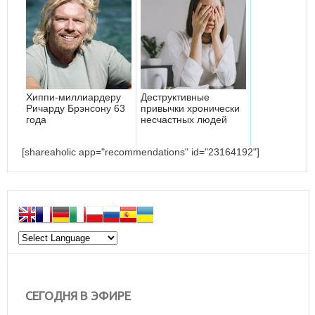
Хиппи-миллиардеру
Деструктивные
Ричарду Брэнсону 63
привычки хронически
года
несчастных людей
[shareaholic app="recommendations" id="23164192"]
СЕГОДНЯ В ЭФИРЕ