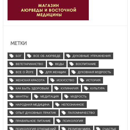
МЕТКИ
БОГ
ВСЕ ОБ АЮРВЕДЕ
ДУХОВНЫЕ УПРАЖНЕНИЯ
ВЕГЕТАРИАНСТВО
ВЕДЫ
ВОСПИТАНИЕ
ВСЕ О ЙОГЕ
ДЛЯ ЖЕНЩИН
ДУХОВНАЯ МУДРОСТЬ
ЖЕНСКАЯ КРАСОТА
ИСКУССТВО
ИСТОРИЯ
КАК БЫТЬ ЗДОРОВЫМ
КУЛИНАРИЯ
КУЛЬТУРА
МАНТРЫ
МЕДИТАЦИЯ
МУДРОСТЬ
НАРОДНАЯ МЕДИЦИНА
НЕПОЗНАННОЕ
ОПЫТ ДУХОВНЫХ ПРАКТИК
ПАЛОМНИЧЕСТВО
ПРАВИЛЬНОЕ ПИТАНИЕ
ПСИХОЛОГИЯ
ПСИХОЛОГИЯ ОТНОШЕНИЙ
РЕЛИГИИ МИРА
СЧАСТЬЕ