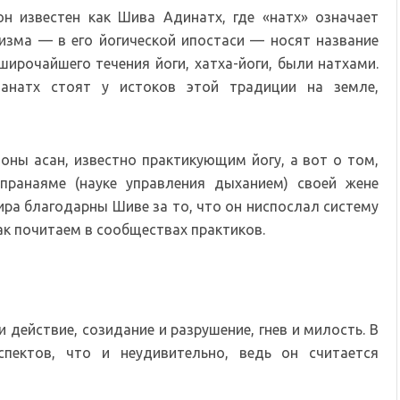
он известен как Шива Адинатх, где «натх» означает
изма — в его йогической ипостаси — носят название
широчайшего течения йоги, хатха-йоги, были натхами.
шанатх стоят у истоков этой традиции на земле,
оны асан, известно практикующим йогу, а вот о том,
пранаяме (науке управления дыханием) своей жене
мира благодарны Шиве за то, что он ниспослал систему
ак почитаем в сообществах практиков.
 действие, созидание и разрушение, гнев и милость. В
пектов, что и неудивительно, ведь он считается