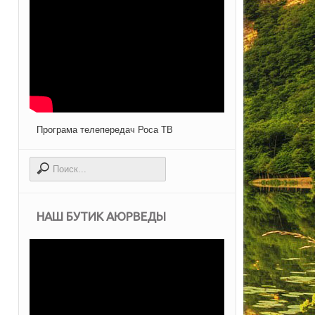
Програма телепередач Роса ТВ
НАШ БУТИК АЮРВЕДЫ