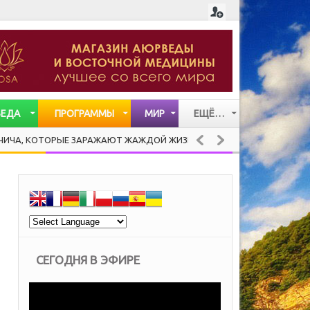
ВЕДА
ПРОГРАММЫ
МИР
ЕЩЁ…
СТАТЬИ
ТОРЫЕ ЗАРАЖАЮТ ЖАЖДОЙ ЖИЗНИ
PANCOTTO 
ЗДОРОВАЯ КУХНЯ
ВИДЕО
МУЗЫКА
СЕГОДНЯ В ЭФИРЕ