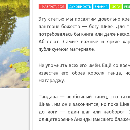
19 АВГУСТ, 2023
ДУХОВНОСТЬ
ЗНАНИЯ
ЙОГА
РЕ
Эту статью мы посвятим довольно кра
пантеоне божеств — богу Шиве. Для т
потребовалась бы книга или даже неско
Абсолют. Самые важные и яркие хар
публикуемом материале.
Не упомнить всех его имён. Ещё со вре
известен его образ короля танца, и
Натараджу.
Тандава — необычный танец, это так
Шивы, им он и закончится, но пока Ши
до йоги — один шаг или наоборот. 
олицетворение Ананды (высшего блаженс