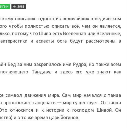
ЛИГИИ
3981
ткому описанию одного из величайших в ведическом
ого чтобы полностью описать всё, чем он является,
лько, потому что Шива есть Вселенная или Вселенные,
актеристики и аспекты бога будут рассмотрены в
мён Вед за ним закрепилось имя Рудра, но также всем
сполняющего Тандаву, и здесь его уже знают как
же символ движения мира. Сам мир начался с танца
ва продолжает танцевать — мир существует. От танца
Это относится и к истории с господом Шивой. Он
тва) и в то же время царь йогинов.