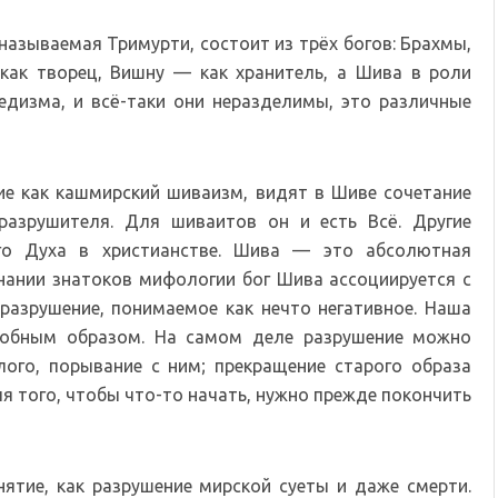
называемая Тримурти, состоит из трёх богов: Брахмы,
как творец, Вишну — как хранитель, а Шива в роли
едизма, и всё-таки они неразделимы, это различные
ие как кашмирский шиваизм, видят в Шиве сочетание
 разрушителя. Для шиваитов он и есть Всё. Другие
го Духа в христианстве. Шива — это абсолютная
знании знатоков мифологии бог Шива ассоциируется с
разрушение, понимаемое как нечто негативное. Наша
добным образом. На самом деле разрушение можно
лого, порывание с ним; прекращение старого образа
ля того, чтобы что-то начать, нужно прежде покончить
ятие, как разрушение мирской суеты и даже смерти.