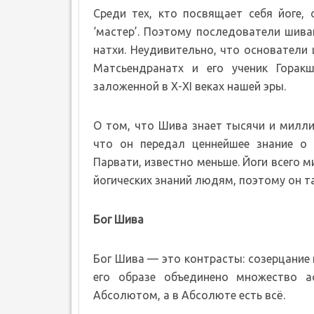
Среди тех, кто посвящает себя йоге, 
‘мастер’. Поэтому последователи шива
натхи. Неудивительно, что основатели 
Матсьендранатх и его ученик Горак
заложенной в X-XI веках нашей эры.
О том, что Шива знает тысячи и милли
что он передал ценнейшее знание о 
Парвати, известно меньше. Йоги всего 
йогических знаний людям, поэтому он т
Бог Шива
Бог Шива — это контрасты: созерцание и
его образе объединено множество ас
Абсолютом, а в Абсолюте есть всё.