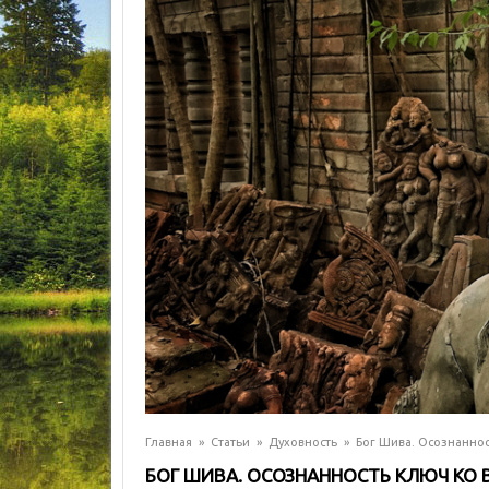
Главная
»
Статьи
»
Духовность
»
Бог Шива. Осознаннос
БОГ ШИВА. ОСОЗНАННОСТЬ КЛЮЧ КО 