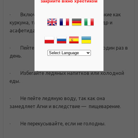
закрийте вікно хрестиком
· Включите в свой рацион специи, такие как
куркума, тмин, семена фенхеля, кориандр и
асафетида.
· Пейте имбирный или тминный чай один раз в
день.
· Избегайте ледяных напитков или холодной
еды.
· Не пейте ледяную воду, так как она
замедляет Агни и вследствие — пищеварение.
· Не перекусывайте, если не голодны.