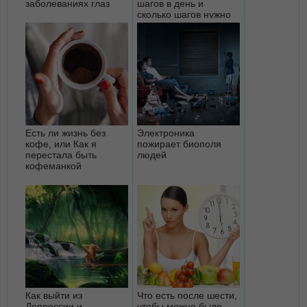
заболеваниях глаз
шагов в день и
сколько шагов нужно
проходить на самом
деле?
Есть ли жизнь без
Электроника
кофе, или Как я
пожирает биополя
перестала быть
людей
кофеманкой
Как выйти из
Что есть после шести,
Депрессии и
чтобы можно было