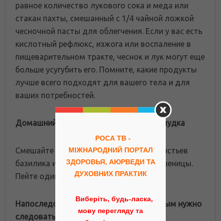
равное количество лукового сока и меда или
стакан пахты, смешанный с 1/4 чайной ложкой
чесночной пасты для облегчения. Если у вас есть
кислотный рефлюкс, изжога или воспаление в
пищеварительном тракте, чеснок и лук могут еще
больше усугубить его. Помните, какие продукты
лучше всего подходят для вашего тела и для
ваших потребностей.
Домашний рецепт от расстройства желудка
РОСА ТВ -
Смешайте 3-4 зубчика чеснока, 10-12 листьев
МІЖНАРОДНИЙ ПОРТАЛ
ЗДОРОВЬЯ, АЮРВЕДИ ТА
базилика и 1/4 стакана сока ростков пшеницы.
ДУХОВНИХ ПРАКТИК
Пейте один раз в день.
Виберіть, будь-ласка,
Напоследок, несколько советов, которым нужно
мову перегляду та
следовать, согласно Аюрведе: