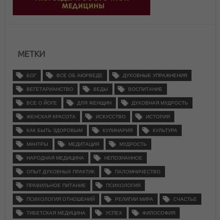
МЕТКИ
БОГ
ВСЕ ОБ АЮРВЕДЕ
ДУХОВНЫЕ УПРАЖНЕНИЯ
ВЕГЕТАРИАНСТВО
ВЕДЫ
ВОСПИТАНИЕ
ВСЕ О ЙОГЕ
ДЛЯ ЖЕНЩИН
ДУХОВНАЯ МУДРОСТЬ
ЖЕНСКАЯ КРАСОТА
ИСКУССТВО
ИСТОРИЯ
КАК БЫТЬ ЗДОРОВЫМ
КУЛИНАРИЯ
КУЛЬТУРА
МАНТРЫ
МЕДИТАЦИЯ
МУДРОСТЬ
НАРОДНАЯ МЕДИЦИНА
НЕПОЗНАННОЕ
ОПЫТ ДУХОВНЫХ ПРАКТИК
ПАЛОМНИЧЕСТВО
ПРАВИЛЬНОЕ ПИТАНИЕ
ПСИХОЛОГИЯ
ПСИХОЛОГИЯ ОТНОШЕНИЙ
РЕЛИГИИ МИРА
СЧАСТЬЕ
ТИБЕТСКАЯ МЕДИЦИНА
УСПЕХ
ФИЛОСОФИЯ