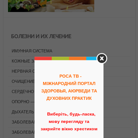
БОЛЕЗНИ И ИХ ЛЕЧЕНИЕ
ИМУННАЯ СИСТЕМА
КОЖНЫЕ ЗАБОЛЕВАНИЯ
НЕРВНАЯ СИСТЕМА
РОСА ТВ -
ОЧИЩЕНИЕ ОРГАНИЗМА
МІЖНАРОДНИЙ ПОРТАЛ
ЗДОРОВЬЯ, АЮРВЕДИ ТА
СЕРДЕЧНО — СОСУДИСТАЯ СИСТЕМА
ДУХОВНИХ ПРАКТИК
ОПОРНО — ДВИГАТЕЛЬНАЯ СИСТЕМА
ДЫХАТЕЛЬНАЯ СИСТЕМА
Виберіть, будь-ласка,
мову перегляду та
ЗАБОЛЕВАНИЯ ПЕЧЕНИ
закрийте вікно хрестиком
ЗАБОЛЕВАНИЯ ПОЧЕК