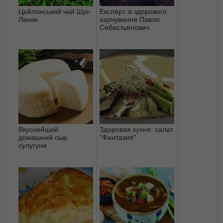
Цейлонський чай Шрі-
Експерт зі здорового
Ланки
харчування Павло
Себастьянович
Вкуснейший
Здоровая кухня: салат
домашний сыр
"Фантазия"
сулугуни