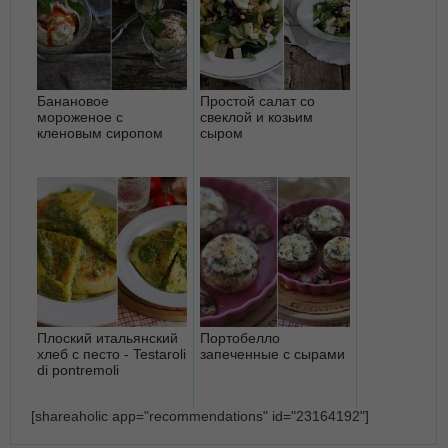
Банановое
Простой салат со
мороженое с
свеклой и козьим
кленовым сиропом
сыром
Плоский итальянский
Портобелло
хлеб с песто - Testaroli
запеченные с сырами
di pontremoli
[shareaholic app="recommendations" id="23164192"]