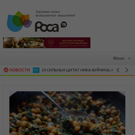
Меню
≡
НОВОСТИ
20 СИЛЬНЫХ ЦИТАТ НИКА ВУЙЧИЧА, КОТОРЫЕ ЗАРАЖАЮ
ЛИЧНОСТИ
15 ВДОХНОВЛЯЮЩИХ ЦИТАТ МАЙИ ЭНДЖЕЛОУ
ЖЕНСКАЯ МУДРОСТЬ