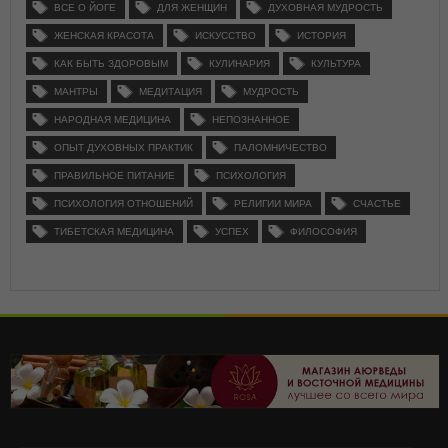
ВСЕ О ЙОГЕ
ДЛЯ ЖЕНЩИН
ДУХОВНАЯ МУДРОСТЬ
ЖЕНСКАЯ КРАСОТА
ИСКУССТВО
ИСТОРИЯ
КАК БЫТЬ ЗДОРОВЫМ
КУЛИНАРИЯ
КУЛЬТУРА
МАНТРЫ
МЕДИТАЦИЯ
МУДРОСТЬ
НАРОДНАЯ МЕДИЦИНА
НЕПОЗНАННОЕ
ОПЫТ ДУХОВНЫХ ПРАКТИК
ПАЛОМНИЧЕСТВО
ПРАВИЛЬНОЕ ПИТАНИЕ
ПСИХОЛОГИЯ
ПСИХОЛОГИЯ ОТНОШЕНИЙ
РЕЛИГИИ МИРА
СЧАСТЬЕ
ТИБЕТСКАЯ МЕДИЦИНА
УСПЕХ
ФИЛОСОФИЯ