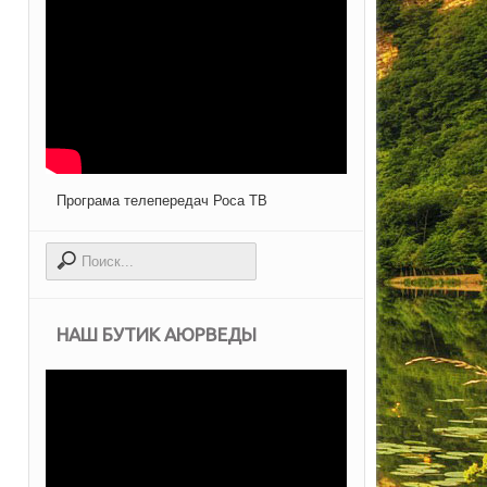
Програма телепередач Роса ТВ
НАШ БУТИК АЮРВЕДЫ