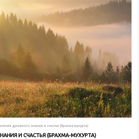
чения духовного знания и счастья (Брахма-мухурта)
НАНИЯ И СЧАСТЬЯ (БРАХМА-МУХУРТА)