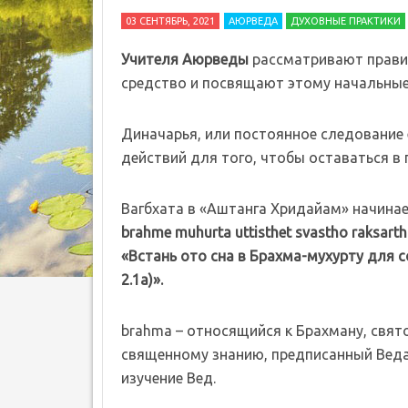
03 СЕНТЯБРЬ, 2021
АЮРВЕДА
ДУХОВНЫЕ ПРАКТИКИ
Учителя Аюрведы
рассматривают прави
средство и посвящают этому начальные 
Диначарья, или постоянное следование 
действий для того, чтобы оставаться в 
Вагбхата в «Аштанга Хридайам» начинае
brahme muhurta uttisthet svastho raksart
«Встань ото сна в Брахма-мухурту для с
2.1а)».
brahma – относящийся к Брахману, свят
священному знанию, предписанный Ведам
изучение Вед.