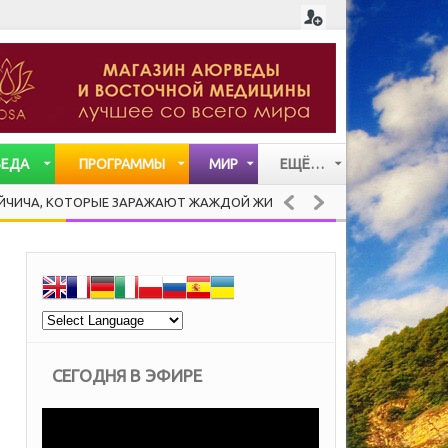
ВЕДА
ПРОГРАММЫ
МИР
ЕЩЁ…
СТАТЬИ
 КОТОРЫЕ ЗАРАЖАЮТ ЖАЖДОЙ ЖИЗНИ
PANCOT
ЗДОРОВАЯ КУХНЯ
ВИДЕО
МУЗЫКА
СЕГОДНЯ В ЭФИРЕ