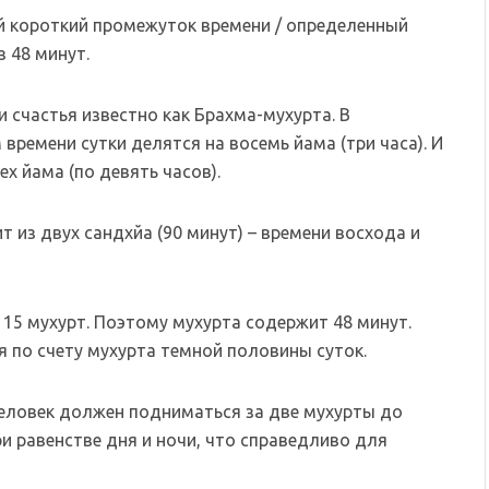
ой короткий промежуток времени / определенный
з 48 минут.
 счастья известно как Брахма-мухурта. В
времени сутки делятся на восемь йама (три часа). И
ех йама (по девять часов).
 из двух сандхйа (90 минут) – времени восхода и
з 15 мухурт. Поэтому мухурта содержит 48 минут.
я по счету мухурта темной половины суток.
еловек должен подниматься за две мухурты до
ри равенстве дня и ночи, что справедливо для