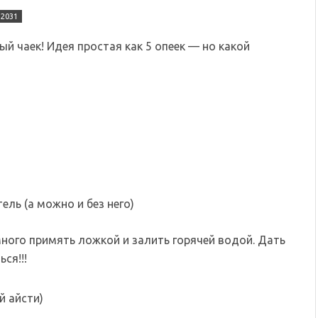
2031
 чаек! Идея простая как 5 опеек — но какой
ель (а можно и без него)
много примять ложкой и залить горячей водой. Дать
ся!!!
й айсти)