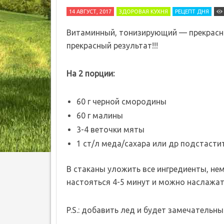
14 АВГУСТ, 2017
ЗДОРОВАЯ КУХНЯ
РЕЦЕПТ ДНЯ
Витаминный, тонизирующий — прекрасный
прекрасный результат!!!
На 2 порции:
60 г черной смородины
60 г малины
3-4 веточки мяты
1 ст/л меда/сахара или др подстастит
В стаканы уложить все ингредиенты, не
настояться 4-5 минут и можно наслажать
P.S.: добавить лед и будет замечательны