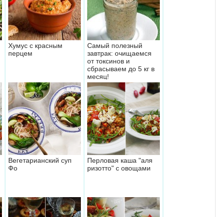
Хумус с красным
Самый полезный
перцем
завтрак: очищаемся
от токсинов и
сбрасываем до 5 кг в
месяц!
Вегетарианский суп
Перловая каша "аля
Фо
ризотто" с овощами