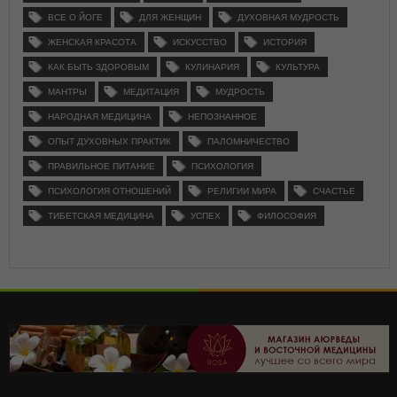
ВСЕ О ЙОГЕ
ДЛЯ ЖЕНЩИН
ДУХОВНАЯ МУДРОСТЬ
ЖЕНСКАЯ КРАСОТА
ИСКУССТВО
ИСТОРИЯ
КАК БЫТЬ ЗДОРОВЫМ
КУЛИНАРИЯ
КУЛЬТУРА
МАНТРЫ
МЕДИТАЦИЯ
МУДРОСТЬ
НАРОДНАЯ МЕДИЦИНА
НЕПОЗНАННОЕ
ОПЫТ ДУХОВНЫХ ПРАКТИК
ПАЛОМНИЧЕСТВО
ПРАВИЛЬНОЕ ПИТАНИЕ
ПСИХОЛОГИЯ
ПСИХОЛОГИЯ ОТНОШЕНИЙ
РЕЛИГИИ МИРА
СЧАСТЬЕ
ТИБЕТСКАЯ МЕДИЦИНА
УСПЕХ
ФИЛОСОФИЯ