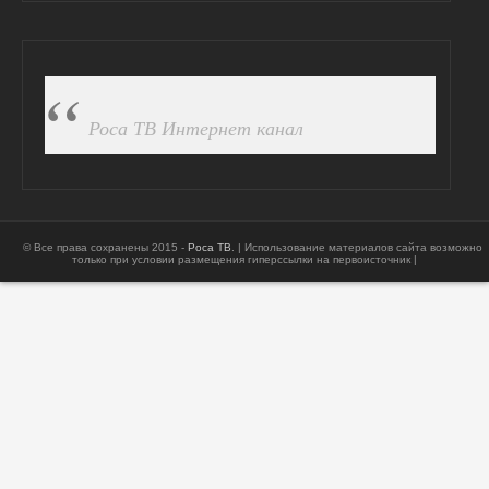
ПОДПИСАТЬСЯ НА FB
Роса ТВ Интернет канал
© Все права сохранены 2015 -
Роса ТВ
. | Использование материалов сайта возможно
только при условии размещения гиперссылки на первоисточник |