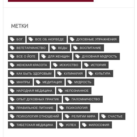
МЕТКИ
БОГ
ВСЕ ОБ АЮРВЕДЕ
ДУХОВНЫЕ УПРАЖНЕНИЯ
ВЕГЕТАРИАНСТВО
ВЕДЫ
ВОСПИТАНИЕ
ВСЕ О ЙОГЕ
ДЛЯ ЖЕНЩИН
ДУХОВНАЯ МУДРОСТЬ
ЖЕНСКАЯ КРАСОТА
ИСКУССТВО
ИСТОРИЯ
КАК БЫТЬ ЗДОРОВЫМ
КУЛИНАРИЯ
КУЛЬТУРА
МАНТРЫ
МЕДИТАЦИЯ
МУДРОСТЬ
НАРОДНАЯ МЕДИЦИНА
НЕПОЗНАННОЕ
ОПЫТ ДУХОВНЫХ ПРАКТИК
ПАЛОМНИЧЕСТВО
ПРАВИЛЬНОЕ ПИТАНИЕ
ПСИХОЛОГИЯ
ПСИХОЛОГИЯ ОТНОШЕНИЙ
РЕЛИГИИ МИРА
СЧАСТЬЕ
ТИБЕТСКАЯ МЕДИЦИНА
УСПЕХ
ФИЛОСОФИЯ