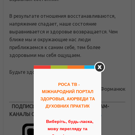
В результате отношения восстанавливаются,
напряжение спадает, наше состояние
выравнивается и здоровье возвращается. Чем
ближе мы и окружающие нас люди
приближаемся к самим себе, тем более
здоровыми мы себя ощущаем.
Будьте здоровы!
РОСА ТВ -
Иван Форманюк
МІЖНАРОДНИЙ ПОРТАЛ
ЗДОРОВЬЯ, АЮРВЕДИ ТА
ПОДПИСЫВАЙТЕСЬ НА НАШИ ТЕЛЕГРАМ-
ДУХОВНИХ ПРАКТИК
КАНАЛЫ О ЗДОРОВЬЕ ПО АЮРВЕДЕ
Виберіть, будь-ласка,
мову перегляду та