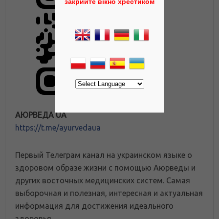
закрийте вікно хрестиком
АЮРВЕДА UA
https://t.me/ayurvedaua
Первый Телеграм канал на украинском языке о
здоровом образе жизни с помощью Аюрведы и
других восточных медицинских систем. Самая
выборочная и полезная, интересная и актуальная
информация для достижения идеального
здоровья.