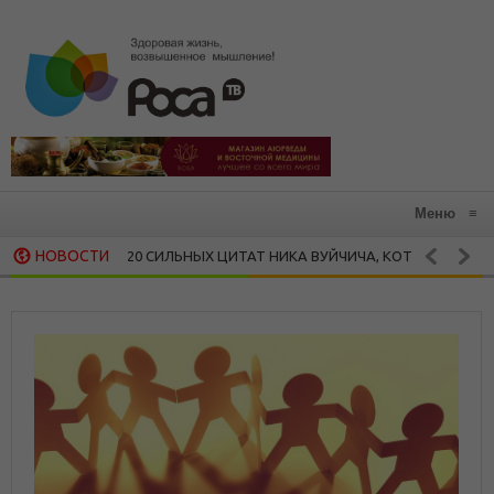
Меню
≡
НОВОСТИ
20 СИЛЬНЫХ ЦИТАТ НИКА ВУЙЧИЧА, КОТОРЫЕ ЗАРАЖАЮТ ЖА
ОСТИ
15 ВДОХНОВЛЯЮЩИХ ЦИТАТ МАЙИ ЭНДЖЕЛОУ
КАЯ МУДРОСТЬ