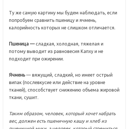
Ту же самую картину мы будем наблюдать, если
попробуем сравнить пшеницу и ячмень,
калорийность которых не слишком отличается.
Пшеница
—
сладкая, холодная, тяжелая и
потому выводит из равновесия Капху и не
подходит при ожирении.
Ячмень
— вяжущий, сладкий, но имеет острый
випак (послевкусие или действие на уровне
тканей), способствует снижению объема жировой
ткани, сушит.
Таким
образом,
человек,
который
хочет
набрать
вес,
должен
есть
пшеничную
кашу
и
хлеб
из
пшеничной
муки,
а
человек,
который
стремиться