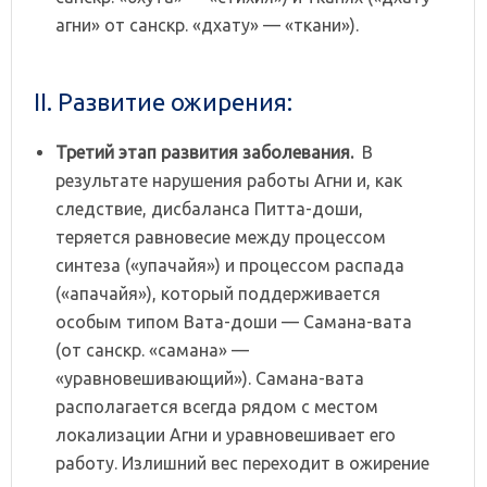
агни» от санскр. «дхату» — «ткани»).
II. Развитие ожирения:
Третий
этап
развития
заболевания.
В
результате нарушения работы Агни и, как
следствие, дисбаланса Питта-доши,
теряется равновесие между процессом
синтеза («упачайя») и процессом распада
(«апачайя»), который поддерживается
особым типом Вата-доши — Самана-вата
(от санскр. «самана» —
«уравновешивающий»). Самана-вата
располагается всегда рядом с местом
локализации Агни и уравновешивает его
работу. Излишний вес переходит в ожирение