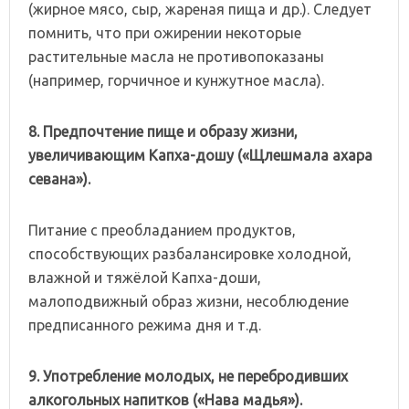
(жирное мясо, сыр, жареная пища и др.). Следует
помнить, что при ожирении некоторые
растительные масла не противопоказаны
(например, горчичное и кунжутное масла).
8.
Предпочтение
пище
и
образу
жизни,
увеличивающим
Капха-дошу
(«Щлешмала
ахара
севана»).
Питание с преобладанием продуктов,
способствующих разбалансировке холодной,
влажной и тяжёлой Капха-доши,
малоподвижный образ жизни, несоблюдение
предписанного режима дня и т.д.
9. Употребление
молодых,
не
перебродивших
алкогольных
напитков
(«Нава
мадья»).