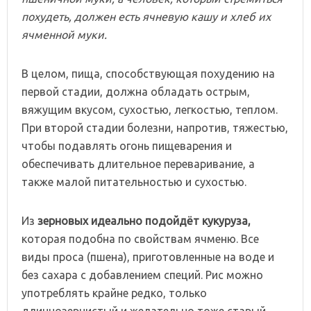
похудеть,
должен
есть
ячневую
кашу
и
хлеб
их
ячменной
муки.
В целом, пища, способствующая похудению на
первой стадии, должна обладать острым,
вяжущим вкусом, сухостью, легкостью, теплом.
При второй стадии болезни, напротив, тяжестью,
чтобы подавлять огонь пищеварения и
обеспечивать длительное переваривание, а
также малой питательностью и сухостью.
Из
зерновых
идеально
подойдёт
кукуруза,
которая подобна по свойствам ячменю. Все
виды проса (пшена), приготовленные на воде и
без сахара с добавлением специй. Рис можно
употреблять крайне редко, только
длиннозернистый и желательно тоже старый