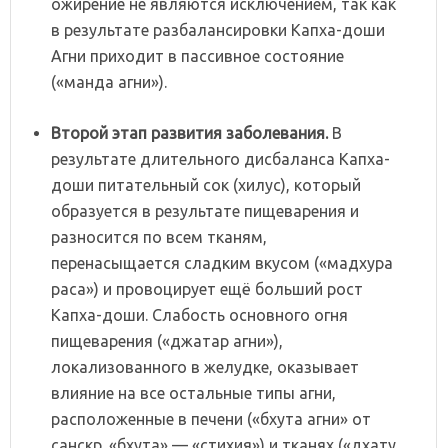
ожирение не являются исключением, так как
в результате разбалансировки Капха-доши
Агни приходит в пассивное состояние
(«манда агни»).
Второй
этап
развития
заболевания.
В
результате длительного дисбаланса Капха-
доши питательный сок (хилус), который
образуется в результате пищеварения и
разносится по всем тканям,
перенасыщается сладким вкусом («мадхура
раса») и провоцирует ещё больший рост
Капха-доши. Слабость основного огня
пищеварения («джатар агни»),
локализованного в желудке, оказывает
влияние на все остальные типы агни,
расположенные в печени («бхута агни» от
санскр. «бхута» — «стихия») и тканях («дхату