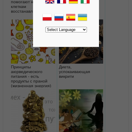
помогают нервным
циклы - суточный,
клеткам
годовой, возрастной
восстанавливаться
Принципы
Диета,
аюрведического
успокаивающая
питания - есть
викрити
продукты с праной
(жизненная энергия)