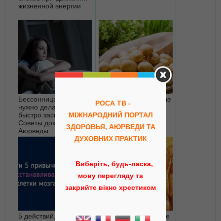
жизненной энергии
Бессонница и что
Картофель в Аюрведе
РОСА ТВ -
нужно делать, чтобы
быстро заснуть.
МІЖНАРОДНИЙ ПОРТАЛ
Советы доктора
ЗДОРОВЬЯ, АЮРВЕДИ ТА
Аюрведы
ДУХОВНИХ ПРАКТИК
Виберіть, будь-ласка,
мову перегляду та
закрийте вікно хрестиком
5 действий, которые
Аюрведа: Временные