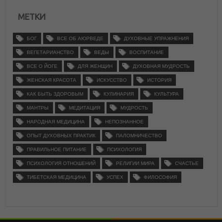
МЕТКИ
БОГ
ВСЕ ОБ АЮРВЕДЕ
ДУХОВНЫЕ УПРАЖНЕНИЯ
ВЕГЕТАРИАНСТВО
ВЕДЫ
ВОСПИТАНИЕ
ВСЕ О ЙОГЕ
ДЛЯ ЖЕНЩИН
ДУХОВНАЯ МУДРОСТЬ
ЖЕНСКАЯ КРАСОТА
ИСКУССТВО
ИСТОРИЯ
КАК БЫТЬ ЗДОРОВЫМ
КУЛИНАРИЯ
КУЛЬТУРА
МАНТРЫ
МЕДИТАЦИЯ
МУДРОСТЬ
НАРОДНАЯ МЕДИЦИНА
НЕПОЗНАННОЕ
ОПЫТ ДУХОВНЫХ ПРАКТИК
ПАЛОМНИЧЕСТВО
ПРАВИЛЬНОЕ ПИТАНИЕ
ПСИХОЛОГИЯ
ПСИХОЛОГИЯ ОТНОШЕНИЙ
РЕЛИГИИ МИРА
СЧАСТЬЕ
ТИБЕТСКАЯ МЕДИЦИНА
УСПЕХ
ФИЛОСОФИЯ