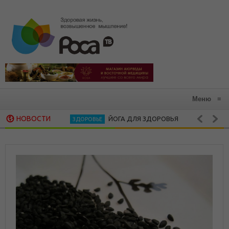
Меню
≡
НОВОСТИ
ЙОГА ДЛЯ ЗДОРОВЬЯ
В ГАРМО
ЗДОРОВЬЕ
АЮРВЕДА
СВЕКОЛЬНОЕ САБДЖИ — ЗДОРОВАЯ КУХНЯ
РЕЦЕПТ ДНЯ