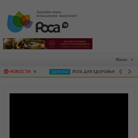
Меню
≡
НОВОСТИ
ЙОГА ДЛЯ ЗДОРОВЬЯ
В 
ЗДОРОВЬЕ
АЮРВЕДА
СВЕКОЛЬНОЕ САБДЖИ — ЗДОРОВАЯ КУ
РЕЦЕПТ ДНЯ