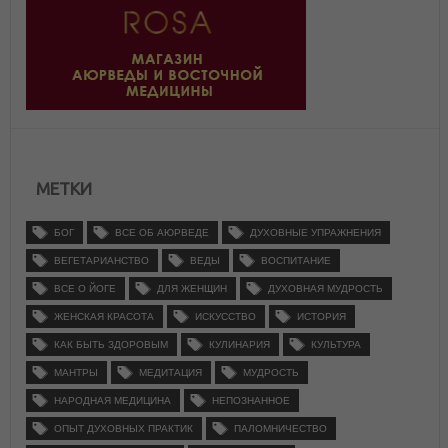
МЕТКИ
БОГ
ВСЕ ОБ АЮРВЕДЕ
ДУХОВНЫЕ УПРАЖНЕНИЯ
ВЕГЕТАРИАНСТВО
ВЕДЫ
ВОСПИТАНИЕ
ВСЕ О ЙОГЕ
ДЛЯ ЖЕНЩИН
ДУХОВНАЯ МУДРОСТЬ
ЖЕНСКАЯ КРАСОТА
ИСКУССТВО
ИСТОРИЯ
КАК БЫТЬ ЗДОРОВЫМ
КУЛИНАРИЯ
КУЛЬТУРА
МАНТРЫ
МЕДИТАЦИЯ
МУДРОСТЬ
НАРОДНАЯ МЕДИЦИНА
НЕПОЗНАННОЕ
ОПЫТ ДУХОВНЫХ ПРАКТИК
ПАЛОМНИЧЕСТВО