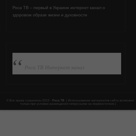
Роса ТВ – первый в Украине интернет канал о
здоровом образе жизни и духовности
ПОДПИСАТЬСЯ НА FB
Роса ТВ Интернет канал
© Все права сохранены 2015 -
Роса ТВ
. | Использование материалов сайта возможно
только при условии размещения гиперссылки на первоисточник |