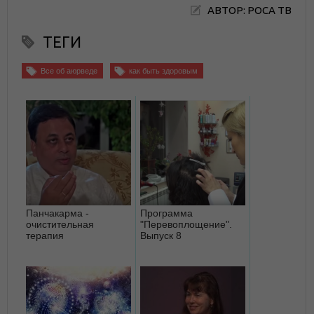
АВТОР: РОСА ТВ
ТЕГИ
Все об аюрведе
как быть здоровым
Панчакарма -
Программа
очистительная
"Перевоплощение".
терапия
Выпуск 8