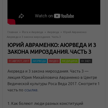
Главная
»
Йога и Аюрведа
»
Аюрведа
»
Юрий Авраменко:
Аюрведа и 3 закона мироздания. Часть 3
ЮРИЙ АВРАМЕНКО: АЮРВЕДА И 3
ЗАКОНА МИРОЗДАНИЯ. ЧАСТЬ 3
11 АВГУСТ, 2017
АЮРВЕДА
ВИДЕО
МЕДИЦИНА
3421
Аюрведа и 3 закона мироздания. Часть 3 —
лекция Юрия Михайловича Авраменко в Центре
Ведической культуры Роса Веда 2017. Смотрите 1
часть по
ссылке
.
1. Как болеют люди разных конституций