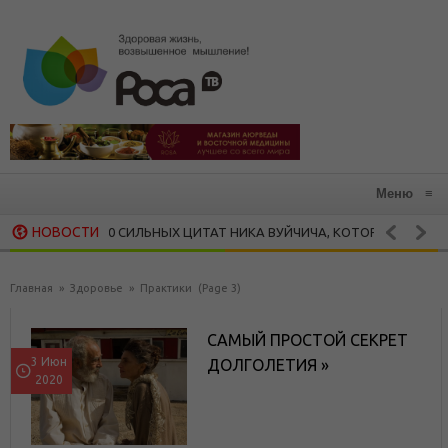
Меню
≡
НОВОСТИ
20 СИЛЬНЫХ ЦИТАТ НИКА ВУЙЧИЧА, КОТОРЫЕ ЗАРАЖАЮТ ЖАЖ
СТИ
15 ВДОХНОВЛЯЮЩИХ ЦИТАТ МАЙИ ЭНДЖЕЛОУ
Я МУДРОСТЬ
ЗД
Главная
»
Здоровье
»
Практики
(Page 3)
САМЫЙ ПРОСТОЙ СЕКРЕТ
3 Июн
ДОЛГОЛЕТИЯ »
2020