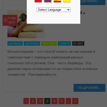
ПОДРОБНЕЕ…
МУЗЫКОТЕРАПИЯ »
14 Авг
2019
АЮРВЕДА
ЗДОРОВЬЕ
ПРАКТИКИ
СОВЕТЫ
3427
Музыкотерапия – это способ влиять на настроение и
самочувствие с помощью композиций разных
тональностей и ритмов. Она - часть Аюрведы. Эта
древняя наука основывается на теории пяти основных
элементов - Панчамахабхуте.
ПОДРОБНЕЕ...
‹
1
2
3
4
5
›
»