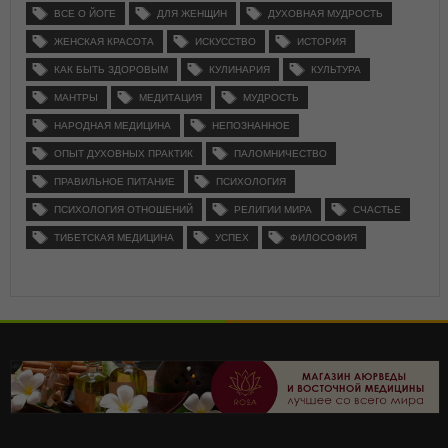
ВСЕ О ЙОГЕ
ДЛЯ ЖЕНЩИН
ДУХОВНАЯ МУДРОСТЬ
ЖЕНСКАЯ КРАСОТА
ИСКУССТВО
ИСТОРИЯ
КАК БЫТЬ ЗДОРОВЫМ
КУЛИНАРИЯ
КУЛЬТУРА
МАНТРЫ
МЕДИТАЦИЯ
МУДРОСТЬ
НАРОДНАЯ МЕДИЦИНА
НЕПОЗНАННОЕ
ОПЫТ ДУХОВНЫХ ПРАКТИК
ПАЛОМНИЧЕСТВО
ПРАВИЛЬНОЕ ПИТАНИЕ
ПСИХОЛОГИЯ
ПСИХОЛОГИЯ ОТНОШЕНИЙ
РЕЛИГИИ МИРА
СЧАСТЬЕ
ТИБЕТСКАЯ МЕДИЦИНА
УСПЕХ
ФИЛОСОФИЯ