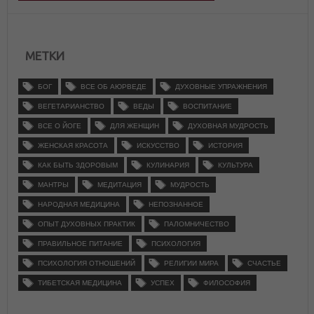
МЕТКИ
БОГ
ВСЕ ОБ АЮРВЕДЕ
ДУХОВНЫЕ УПРАЖНЕНИЯ
ВЕГЕТАРИАНСТВО
ВЕДЫ
ВОСПИТАНИЕ
ВСЕ О ЙОГЕ
ДЛЯ ЖЕНЩИН
ДУХОВНАЯ МУДРОСТЬ
ЖЕНСКАЯ КРАСОТА
ИСКУССТВО
ИСТОРИЯ
КАК БЫТЬ ЗДОРОВЫМ
КУЛИНАРИЯ
КУЛЬТУРА
МАНТРЫ
МЕДИТАЦИЯ
МУДРОСТЬ
НАРОДНАЯ МЕДИЦИНА
НЕПОЗНАННОЕ
ОПЫТ ДУХОВНЫХ ПРАКТИК
ПАЛОМНИЧЕСТВО
ПРАВИЛЬНОЕ ПИТАНИЕ
ПСИХОЛОГИЯ
ПСИХОЛОГИЯ ОТНОШЕНИЙ
РЕЛИГИИ МИРА
СЧАСТЬЕ
ТИБЕТСКАЯ МЕДИЦИНА
УСПЕХ
ФИЛОСОФИЯ