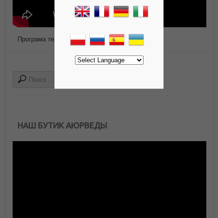
Програма телепередач Роса ТВ
НАШ БУТИК АЮРВЕДЫ