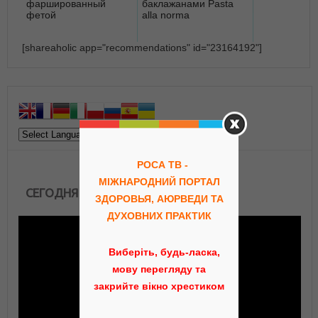
фаршированный
баклажанами Pasta
фетой
alla norma
[shareaholic app="recommendations" id="23164192"]
РОСА ТВ -
МІЖНАРОДНИЙ ПОРТАЛ
СЕГОДНЯ В ЭФИРЕ
ЗДОРОВЬЯ, АЮРВЕДИ ТА
ДУХОВНИХ ПРАКТИК
Виберіть, будь-ласка,
мову перегляду та
закрийте вікно хрестиком