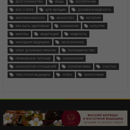
ВЕГЕТАРИАНСТВО
ВЕДЫ
ВОСПИТАНИЕ
ВСЕ О ЙОГЕ
ДЛЯ ЖЕНЩИН
ДУХОВНАЯ МУДРОСТЬ
ЖЕНСКАЯ КРАСОТА
ИСКУССТВО
ИСТОРИЯ
КАК БЫТЬ ЗДОРОВЫМ
КУЛИНАРИЯ
КУЛЬТУРА
МАНТРЫ
МЕДИТАЦИЯ
МУДРОСТЬ
НАРОДНАЯ МЕДИЦИНА
НЕПОЗНАННОЕ
ОПЫТ ДУХОВНЫХ ПРАКТИК
ПАЛОМНИЧЕСТВО
ПРАВИЛЬНОЕ ПИТАНИЕ
ПСИХОЛОГИЯ
ПСИХОЛОГИЯ ОТНОШЕНИЙ
РЕЛИГИИ МИРА
СЧАСТЬЕ
ТИБЕТСКАЯ МЕДИЦИНА
УСПЕХ
ФИЛОСОФИЯ