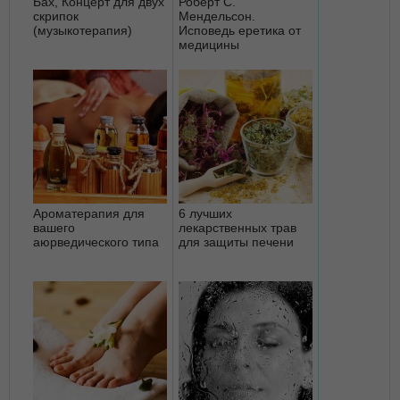
Бах, Концерт для двух
Роберт С.
скрипок
Мендельсон.
(музыкотерапия)
Исповедь еретика от
медицины
Ароматерапия для
6 лучших
вашего
лекарственных трав
аюрведического типа
для защиты печени