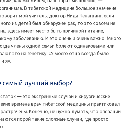
ы едим, как мы живем, наш образ мышления, —
организма. В тибетской медицине большое значение
говорит мой учитель, доктор Нида Ченагцанг, если
дного из детей был обнаружен рак, то это совсем не
нь, здесь имеет место быть причиной питание,
акому заболеванию. И это очень и очень важно! Много
 когда члены одной семьи болеют одинаковыми или
ают это на генетику: «У моего отца всегда было
и я».
е самый лучший выбор?
статок — это экстренные случаи и хирургические
лекие времена врач тибетской медицины практиковал
 растрачены. Конечно, не нужно думать, что операции
ечаются порой такие сложные случаи, где просто
о.