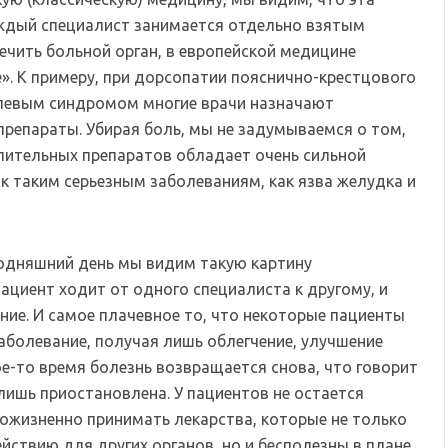
аждый специалист занимается отдельно взятым
ечить больной орган, в европейской медицине
е». К примеру, при дорсопатии пояснично-крестцового
левым синдромом многие врачи назначают
репараты. Убирая боль, мы не задумываемся о том,
лительных препаратов обладает очень сильной
к таким серьезным заболеваниям, как язва желудка и
годняшний день мы видим такую картину
ациент ходит от одного специалиста к другому, и
ние. И самое плачевное то, что некоторые пациенты
заболевание, получая лишь облегчение, улучшение
ое-то время болезнь возвращается снова, что говорит
 лишь приостановлена. У пациентов не остается
пожизненно принимать лекарства, которые не только
йствию для других органов, но и бесполезны в плане