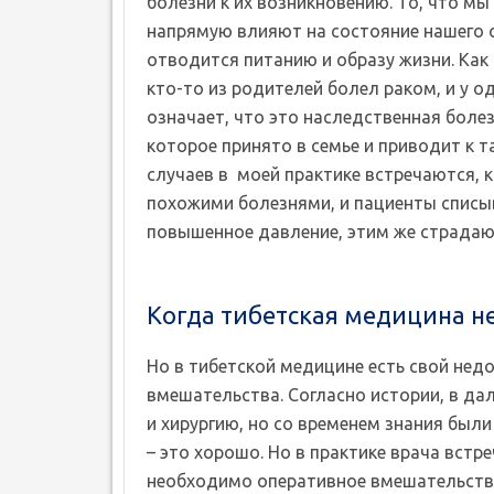
болезни к их возникновению. То, что м
напрямую влияют на состояние нашего 
отводится питанию и образу жизни. Как 
кто-то из родителей болел раком, и у о
означает, что это наследственная болез
которое принято в семье и приводит к т
случаев в моей практике встречаются,
похожими болезнями, и пациенты списыв
повышенное давление, этим же страдаю 
Когда тибетская медицина н
Но в тибетской медицине есть свой недо
вмешательства. Согласно истории, в да
и хирургию, но со временем знания были
– это хорошо. Но в практике врача встр
необходимо оперативное вмешательств