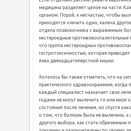
медицина разделяет целое на части. К
органом. Порой, к несчастью, чтобы выл
приходится «лечить одно, калеча друго
отдела позвоночника с выраженным бо
нестероидные противовоспалительные п
что группа нестероидных противовоспа
гастротоксичностью, которая приводит 
язва двенадцатиперстной кишки.
Хотелось бы также отметить, что на се
практического здравоохранения, когда п
каждый специалист назначает свое лече
годами не могут вылечить то или иное 
состояния после лечения, но спустя как
о том, что болезнь была не вылечена, а
другого выбора, как стать обреченным 
токсичны и разрушительны по своему де