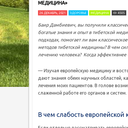
МЕДИЦИНА»
26 ДЕКАБРЬ, 2021
ЗДОРОВЬЕ
МЕДИЦИНА
4505
Баир Дамбиевич, вы получили классичес
богатые знания и опыт в тибетской меди
подходах, помогает ли вам классическо
методов тибетской медицины? В чем сил
лечению человека? Когда эффективнее 
— Изучая европейскую медицину и восто
дают знания обеих научных областей, ка
лечения моих пациентов. В голове возн
слаженной работе его органов и систем.
В чем слабость европейской
Если отдельно рассматривать европейск