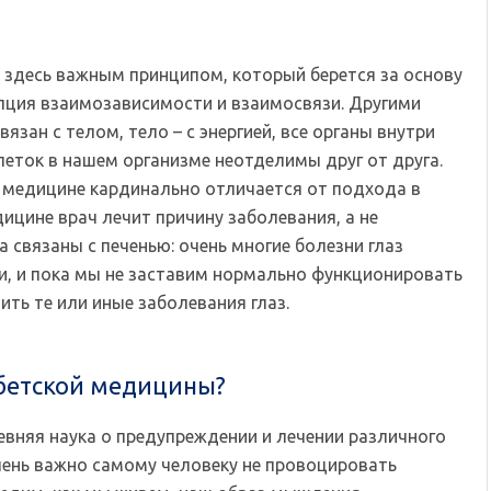
 здесь важным принципом, который берется за основу
пция взаимозависимости и взаимосвязи. Другими
вязан с телом, тело – с энергией, все органы внутри
еток в нашем организме неотделимы друг от друга.
й медицине кардинально отличается от подхода в
ицине врач лечит причину заболевания, а не
а связаны с печенью: очень многие болезни глаз
, и пока мы не заставим нормально функционировать
ть те или иные заболевания глаз.
ибетской медицины?
вняя наука о предупреждении и лечении различного
чень важно самому человеку не провоцировать