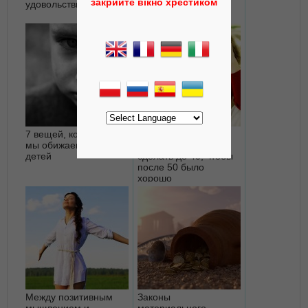
закрийте вікно хрестиком
удовольствие сегодня
7 вещей, которыми
20 заповедей,
мы обижаем своих
которые нужно
детей
сделать до 40, чтобы
после 50 было
хорошо
Между позитивным
Законы
мышлением и
материального