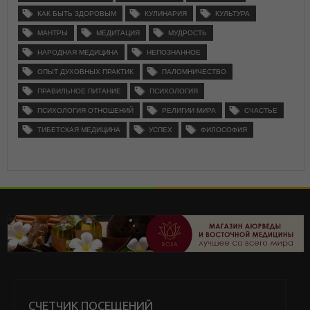
КАК БЫТЬ ЗДОРОВЫМ
КУЛИНАРИЯ
КУЛЬТУРА
МАНТРЫ
МЕДИТАЦИЯ
МУДРОСТЬ
НАРОДНАЯ МЕДИЦИНА
НЕПОЗНАННОЕ
ОПЫТ ДУХОВНЫХ ПРАКТИК
ПАЛОМНИЧЕСТВО
ПРАВИЛЬНОЕ ПИТАНИЕ
ПСИХОЛОГИЯ
ПСИХОЛОГИЯ ОТНОШЕНИЙ
РЕЛИГИИ МИРА
СЧАСТЬЕ
ТИБЕТСКАЯ МЕДИЦИНА
УСПЕХ
ФИЛОСОФИЯ
СЧЕТЧИК ПОСЕЩЕНИЙ