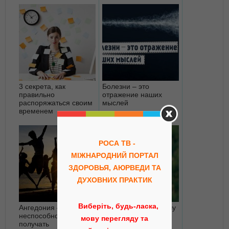
3 секрета, как
Болезни – это
правильно
отражение наших
распоряжаться своим
мыслей
временем
РОСА ТВ -
МІЖНАРОДНИЙ ПОРТАЛ
ЗДОРОВЬЯ, АЮРВЕДИ ТА
ДУХОВНИХ ПРАКТИК
Виберіть, будь-ласка,
Ангедония —
Пять шагов навстречу
неспособность
себе
мову перегляду та
получать