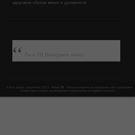
здоровом образе жизни и духовности
ПОДПИСАТЬСЯ НА FB
Роса ТВ Интернет канал
© Все права сохранены 2015 -
Роса ТВ
. | Использование материалов сайта возможно
только при условии размещения гиперссылки на первоисточник |