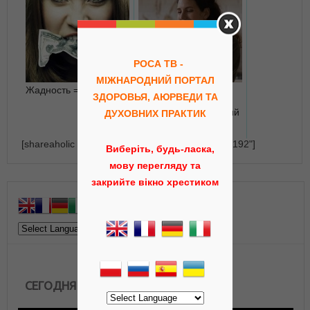
РОСА ТВ -
МІЖНАРОДНИЙ ПОРТАЛ
Жадность = бедность
«Любовь в режиме
ЗДОРОВЬЯ, АЮРВЕДИ ТА
онлайн»: есть ли
будущее у отношений
ДУХОВНИХ ПРАКТИК
на расстоянии?
[shareaholic app="recommendations" id="23164192"]
Виберіть, будь-ласка,
мову перегляду та
закрийте вікно хрестиком
СЕГОДНЯ В ЭФИРЕ