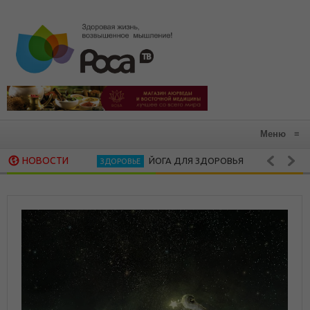
Меню
≡
НОВОСТИ
ЙОГА ДЛЯ ЗДОРОВЬЯ
В ГАРМ
ЗДОРОВЬЕ
АЮРВЕДА
СВЕКОЛЬНОЕ САБДЖИ — ЗДОРОВАЯ КУХНЯ
РЕЦЕПТ ДНЯ