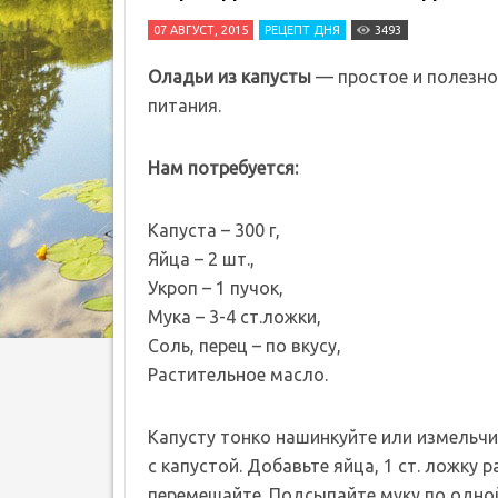
07 АВГУСТ, 2015
РЕЦЕПТ ДНЯ
3493
Оладьи из капусты
— простое и полезно
питания.
Нам потребуется:
Капуста – 300 г,
Яйца – 2 шт.,
Укроп – 1 пучок,
Мука – 3-4 ст.ложки,
Соль, перец – по вкусу,
Растительное масло.
Капусту тонко нашинкуйте или измельчи
с капустой. Добавьте яйца, 1 ст. ложку
перемешайте. Подсыпайте муку по одной