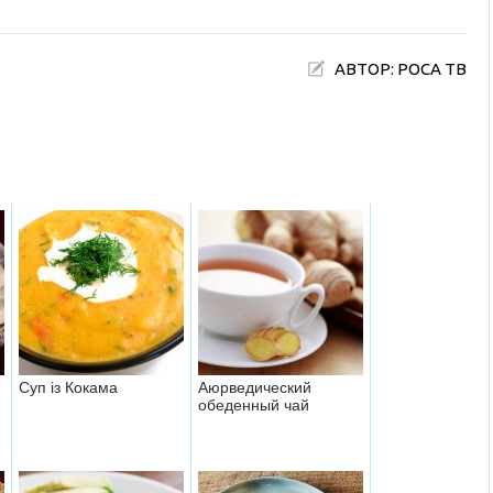
АВТОР: РОСА ТВ
Суп із Кокама
Аюрведический
обеденный чай