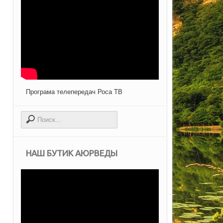
Програма телепередач Роса ТВ
НАШ БУТИК АЮРВЕДЫ