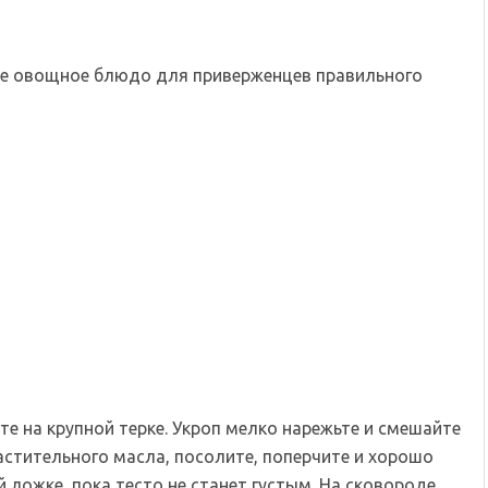
е овощное блюдо для приверженцев правильного
те на крупной терке. Укроп мелко нарежьте и смешайте
 растительного масла, посолите, поперчите и хорошо
 ложке, пока тесто не станет густым. На сковороде