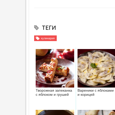
ТЕГИ
кулинария
Творожная запеканка
Вареники с яблоками
с яблоком и грушей
и корицей