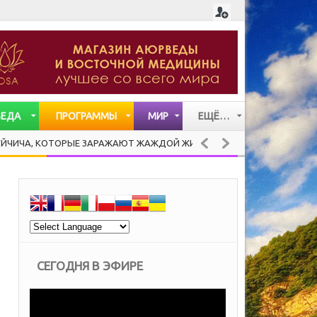
ВЕДА
ПРОГРАММЫ
МИР
ЕЩЁ…
СТАТЬИ
КОТОРЫЕ ЗАРАЖАЮТ ЖАЖДОЙ ЖИЗНИ
PANCOTT
ЗДОРОВАЯ КУХНЯ
ВИДЕО
МУЗЫКА
СЕГОДНЯ В ЭФИРЕ